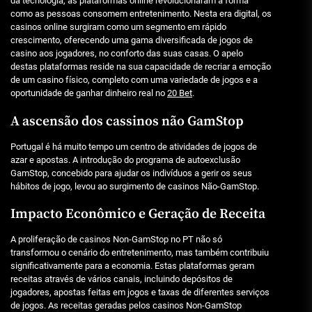
da tecnologia, as plataformas online revolucionaram a forma
como as pessoas consomem entretenimento. Nesta era digital, os
casinos online surgiram como um segmento em rápido
crescimento, oferecendo uma gama diversificada de jogos de
casino aos jogadores, no conforto das suas casas. O apelo
destas plataformas reside na sua capacidade de recriar a emoção
de um casino físico, completo com uma variedade de jogos e a
oportunidade de ganhar dinheiro real no
20 Bet
.
A ascensão dos cassinos não GamStop
Portugal é há muito tempo um centro de atividades de jogos de
azar e apostas. A introdução do programa de autoexclusão
GamStop, concebido para ajudar os indivíduos a gerir os seus
hábitos de jogo, levou ao surgimento de casinos Não-GamStop.
Impacto Econômico e Geração de Receita
A proliferação de casinos Non-GamStop no PT não só
transformou o cenário do entretenimento, mas também contribuiu
significativamente para a economia. Estas plataformas geram
receitas através de vários canais, incluindo depósitos de
jogadores, apostas feitas em jogos e taxas de diferentes serviços
de jogos. As receitas geradas pelos casinos Non-GamStop