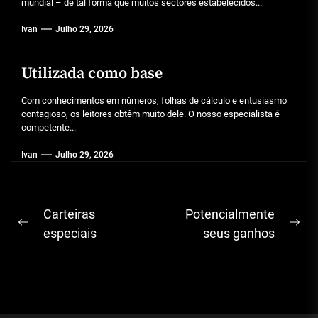
mundial – de tal forma que muitos sectores estabelecidos...
Ivan
Julho 29, 2026
Utilizada como base
Com conhecimentos em números, folhas de cálculo e entusiasmo
contagioso, os leitores obtêm muito dele. O nosso especialista é
competente...
Ivan
Julho 29, 2026
Navegação
Carteiras
Potencialmente
Previous
Ne
de
especiais
seus ganhos
post:
pos
artigos