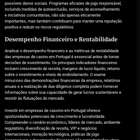
possíveis danos sociais. Programas eficazes de jogo responsável,
incluindo medidas de autoexclusão, serviços de aconselhamento
e iniciativas comunitárias, não são apenas eticamente
importantes, mas também contribuem para manter uma reputação
positiva e reduzir os riscos regulatórios.
Desempenho Financeiro e Rentabilidade
Analisar o desempenho financeiro e as métricas de rentabilidade
das empresas de casino em Portugal é essencial antes de tomar
decisões de investimento. Os principais indicadores financeiros
incluem crescimento de receita, margens de lucro líquido, retorno
sobre o investimento e níveis de endividamento. O exame
minucioso das demonstrações financeiras da empresa, relatórios
anuais e a realização de due diligence completa podem fornecer
informações sobre sua capacidade de gerar lucros sustentáveis e
resistir às flutuações do mercado.
Investir em empresas de cassino em Portugal oferece
oportunidades potenciais de crescimento e lucratividade.
Compreender o cenário econômico, líderes de mercado, ambiente
regulatório, diversificação de receita, VIP e negócios
internacionais, inovação tecnológica, práticas de jogo