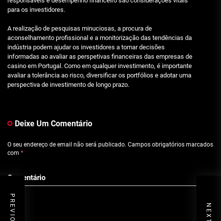
responsáveis e desempenho financeiro são considerações vitais
para os investidores.
A realização de pesquisas minuciosas, a procura de
aconselhamento profissional e a monitorização das tendências da
indústria podem ajudar os investidores a tomar decisões
informadas ao avaliar as perspetivas financeiras das empresas de
casino em Portugal. Como em qualquer investimento, é importante
avaliar a tolerância ao risco, diversificar os portfólios e adotar uma
perspectiva de investimento de longo prazo.
Deixe Um Comentário
O seu endereço de email não será publicado.
Campos obrigatórios marcados
com
*
Comentário