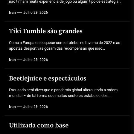
não tinham muita experiência de jogo ou algum tipo de estratégia...
Ivan
Julho 29, 2026
Tiki Tumble são grandes
Como a Europa enlouquece com o futebol no Inverno de 2022 e as
apostas desportivas gozam das recompensas que isso...
Ivan
Julho 29, 2026
Beetlejuice e espectáculos
Escusado será dizer que a pandemia global alterou toda a ordem
mundial – de tal forma que muitos sectores estabelecidos...
Ivan
Julho 29, 2026
Utilizada como base