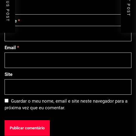
PREVIOUS POST
NEXT POST
Nome
*
Email
*
Site
Guardar o meu nome, email e site neste navegador para a
próxima vez que eu comentar.