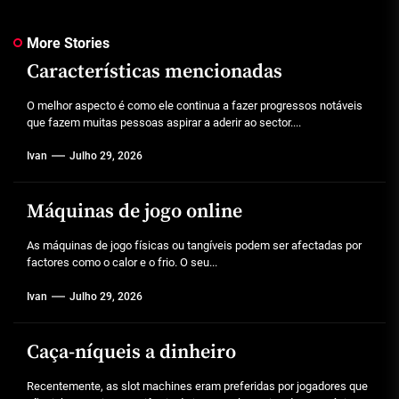
More Stories
Características mencionadas
O melhor aspecto é como ele continua a fazer progressos notáveis
que fazem muitas pessoas aspirar a aderir ao sector....
Ivan
Julho 29, 2026
Máquinas de jogo online
As máquinas de jogo físicas ou tangíveis podem ser afectadas por
factores como o calor e o frio. O seu...
Ivan
Julho 29, 2026
Caça-níqueis a dinheiro
Recentemente, as slot machines eram preferidas por jogadores que