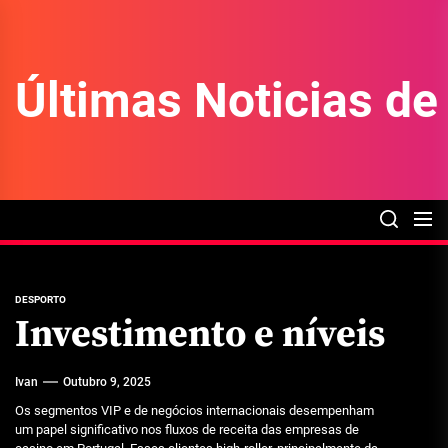
Skip
to
the
Últimas Noticias d
content
DESPORTO
Investimento e níveis
Ivan
Outubro 9, 2025
Os segmentos VIP e de negócios internacionais desempenham
um papel significativo nos fluxos de receita das empresas de