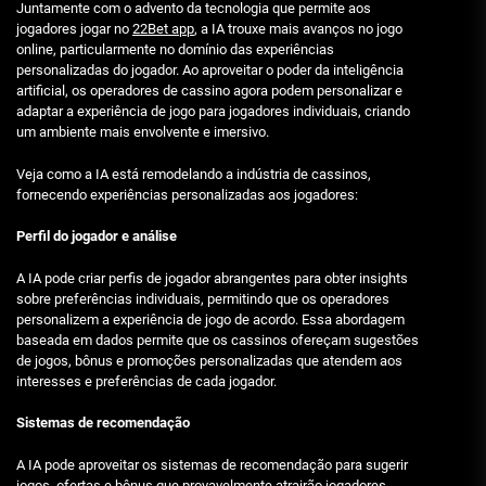
Juntamente com o advento da tecnologia que permite aos
jogadores jogar no
22Bet app
, a IA trouxe mais avanços no jogo
online, particularmente no domínio das experiências
personalizadas do jogador. Ao aproveitar o poder da inteligência
artificial, os operadores de cassino agora podem personalizar e
adaptar a experiência de jogo para jogadores individuais, criando
um ambiente mais envolvente e imersivo.
Veja como a IA está remodelando a indústria de cassinos,
fornecendo experiências personalizadas aos jogadores:
Perfil do jogador e análise
A IA pode criar perfis de jogador abrangentes para obter insights
sobre preferências individuais, permitindo que os operadores
personalizem a experiência de jogo de acordo. Essa abordagem
baseada em dados permite que os cassinos ofereçam sugestões
de jogos, bônus e promoções personalizadas que atendem aos
interesses e preferências de cada jogador.
Sistemas de recomendação
A IA pode aproveitar os sistemas de recomendação para sugerir
jogos, ofertas e bônus que provavelmente atrairão jogadores