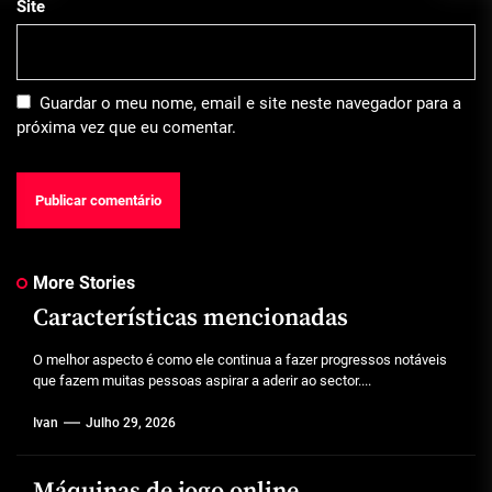
Site
Guardar o meu nome, email e site neste navegador para a
próxima vez que eu comentar.
More Stories
Características mencionadas
O melhor aspecto é como ele continua a fazer progressos notáveis
que fazem muitas pessoas aspirar a aderir ao sector....
Ivan
Julho 29, 2026
Máquinas de jogo online