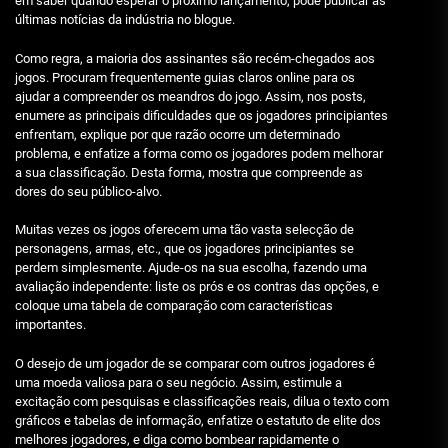
em saber quando esperar o próximo lançamento, pode publicar as
últimas notícias da indústria no blogue.
Como regra, a maioria dos assinantes são recém-chegados aos
jogos. Procuram frequentemente guias claros online para os
ajudar a compreender os meandros do jogo. Assim, nos posts,
enumere as principais dificuldades que os jogadores principiantes
enfrentam, explique por que razão ocorre um determinado
problema, e enfatize a forma como os jogadores podem melhorar
a sua classificação. Desta forma, mostra que compreende as
dores do seu público-alvo.
Muitas vezes os jogos oferecem uma tão vasta selecção de
personagens, armas, etc., que os jogadores principiantes se
perdem simplesmente. Ajude-os na sua escolha, fazendo uma
avaliação independente: liste os prós e os contras das opções, e
coloque uma tabela de comparação com características
importantes.
O desejo de um jogador de se comparar com outros jogadores é
uma moeda valiosa para o seu negócio. Assim, estimule a
excitação com pesquisas e classificações reais, dilua o texto com
gráficos e tabelas de informação, enfatize o estatuto de elite dos
melhores jogadores, e diga como bombear rapidamente o