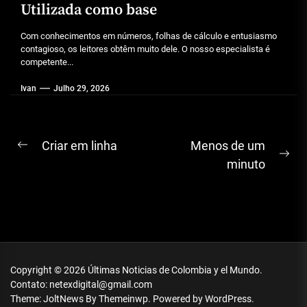
Utilizada como base
Com conhecimentos em números, folhas de cálculo e entusiasmo
contagioso, os leitores obtêm muito dele. O nosso especialista é
competente...
Ivan
Julho 29, 2026
Navegação
Criar em linha
Menos de um
Previous
Ne
de
minuto
post:
pos
artigos
Copyright © 2026
Últimas Noticias de Colombia y el Mundo.
Contato: netexdigital@gmail.com
Theme: JoltNews By
Themeinwp.
Powered by
WordPress.