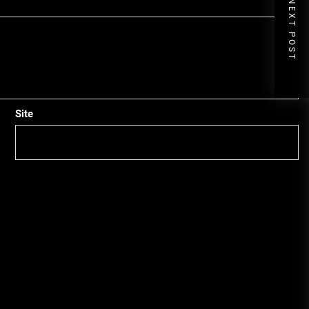
NEXT POST
Site