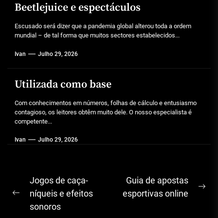
Beetlejuice e espectáculos
Escusado será dizer que a pandemia global alterou toda a ordem
mundial – de tal forma que muitos sectores estabelecidos...
Ivan
Julho 29, 2026
Utilizada como base
Com conhecimentos em números, folhas de cálculo e entusiasmo
contagioso, os leitores obtêm muito dele. O nosso especialista é
competente...
Ivan
Julho 29, 2026
Navegação
Jogos de caça-
Guia de apostas
Ne
de
níqueis e efeitos
esportivas online
Previous
pos
sonoros
artigos
post: