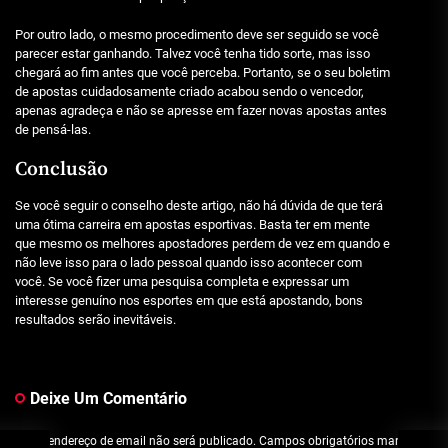
Por outro lado, o mesmo procedimento deve ser seguido se você
parecer estar ganhando. Talvez você tenha tido sorte, mas isso
chegará ao fim antes que você perceba. Portanto, se o seu boletim
de apostas cuidadosamente criado acabou sendo o vencedor,
apenas agradeça e não se apresse em fazer novas apostas antes
de pensá-las.
Conclusão
Se você seguir o conselho deste artigo, não há dúvida de que terá
uma ótima carreira em apostas esportivas. Basta ter em mente
que mesmo os melhores apostadores perdem de vez em quando e
não leve isso para o lado pessoal quando isso acontecer com
você. Se você fizer uma pesquisa completa e expressar um
interesse genuíno nos esportes em que está apostando, bons
resultados serão inevitáveis.
Deixe Um Comentário
O seu endereço de email não será publicado.
Campos obrigatórios marcados