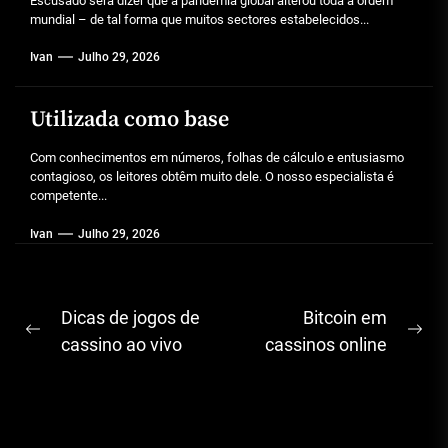
Escusado será dizer que a pandemia global alterou toda a ordem
mundial – de tal forma que muitos sectores estabelecidos...
Ivan
Julho 29, 2026
Utilizada como base
Com conhecimentos em números, folhas de cálculo e entusiasmo
contagioso, os leitores obtêm muito dele. O nosso especialista é
competente...
Ivan
Julho 29, 2026
Navegação
Dicas de jogos de
Bitcoin em
Previous
Ne
de
cassino ao vivo
cassinos online
post:
pos
artigos