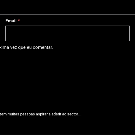
Email
*
óxima vez que eu comentar.
em muitas pessoas aspirar a aderir ao sector....