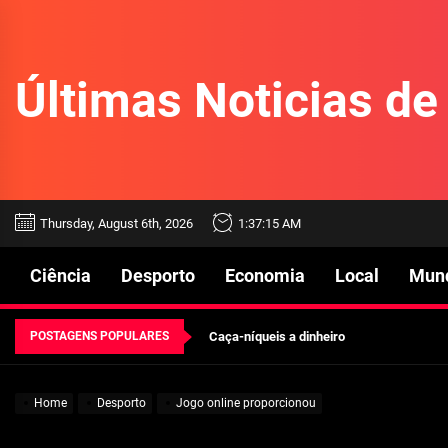
Skip
to
the
Últimas Noticias d
content
Beetlejuice e espectáculos
Thursday, August 6th, 2026
1:37:15 AM
Características mencionadas
Ciência
Desporto
Economia
Local
Mun
Máquinas de jogo online
POSTAGENS POPULARES
Caça-níqueis a dinheiro
Tiki Tumble são grandes
Home
Desporto
Jogo online proporcionou
Beetlejuice e espectáculos