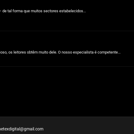
 de tal forma que muitos sectores estabelecidos...
o, os leitores obtêm muito dele. O nosso especialista é competente...
netexdigital@gmail.com