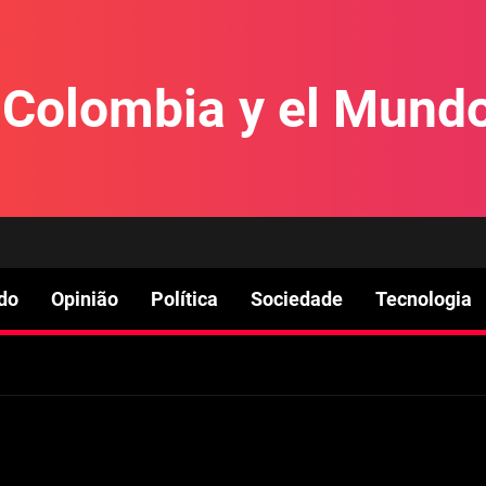
e Colombia y el Mund
do
Opinião
Política
Sociedade
Tecnologia