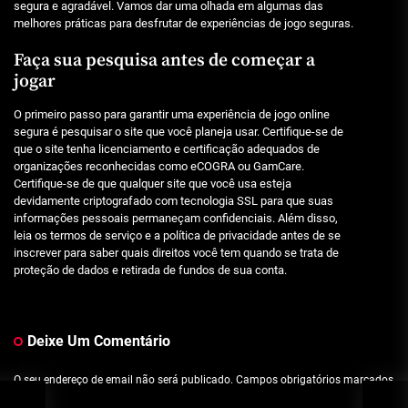
segura e agradável. Vamos dar uma olhada em algumas das
melhores práticas para desfrutar de experiências de jogo seguras.
Faça sua pesquisa antes de começar a
jogar
O primeiro passo para garantir uma experiência de jogo online
segura é pesquisar o site que você planeja usar. Certifique-se de
que o site tenha licenciamento e certificação adequados de
organizações reconhecidas como eCOGRA ou GamCare.
Certifique-se de que qualquer site que você usa esteja
devidamente criptografado com tecnologia SSL para que suas
informações pessoais permaneçam confidenciais. Além disso,
leia os termos de serviço e a política de privacidade antes de se
inscrever para saber quais direitos você tem quando se trata de
proteção de dados e retirada de fundos de sua conta.
Deixe Um Comentário
O seu endereço de email não será publicado.
Campos obrigatórios marcados
com
*