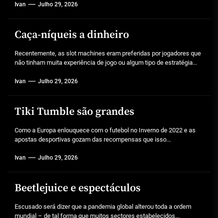
Ivan
Julho 29, 2026
Caça-níqueis a dinheiro
Recentemente, as slot machines eram preferidas por jogadores que
não tinham muita experiência de jogo ou algum tipo de estratégia...
Ivan
Julho 29, 2026
Tiki Tumble são grandes
Como a Europa enlouquece com o futebol no Inverno de 2022 e as
apostas desportivas gozam das recompensas que isso...
Ivan
Julho 29, 2026
Beetlejuice e espectáculos
Escusado será dizer que a pandemia global alterou toda a ordem
mundial – de tal forma que muitos sectores estabelecidos...