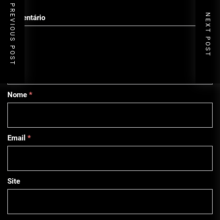
PREVIOUS POST
NEXT POST
Comentário
Nome
*
Email
*
Site