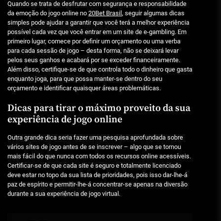
Quando se trata de desfrutar com segurança e responsabilidade
da emoção do jogo online no
20Bet Brasil
, seguir algumas dicas
simples pode ajudar a garantir que você terá a melhor experiência
possível cada vez que você entrar em um site de e-gambling. Em
primeiro lugar, comece por definir um orçamento ou uma verba
para cada sessão de jogo – desta forma, não se deixará levar
pelos seus ganhos e acabará por se exceder financeiramente.
Além disso, certifique-se de que controla todo o dinheiro que gasta
enquanto joga, para que possa manter-se dentro do seu
orçamento e identificar quaisquer áreas problemáticas.
Dicas para tirar o máximo proveito da sua
experiência de jogo online
Outra grande dica seria fazer uma pesquisa aprofundada sobre
vários sites de jogo antes de se inscrever – algo que se tornou
mais fácil do que nunca com todos os recursos online acessíveis.
Certificar-se de que cada site é seguro e totalmente licenciado
deve estar no topo da sua lista de prioridades, pois isso dar-lhe-á
paz de espírito e permitir-lhe-á concentrar-se apenas na diversão
durante a sua experiência de jogo virtual.