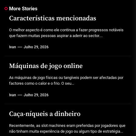
More Stories
Características mencionadas
O melhor aspecto é como ele continua a fazer progressos notáveis
que fazem muitas pessoas aspirar a aderir ao sector....
Ivan
Julho 29, 2026
Máquinas de jogo online
As máquinas de jogo físicas ou tangíveis podem ser afectadas por
factores como o calor e o frio. O seu...
Ivan
Julho 29, 2026
Caça-níqueis a dinheiro
Recentemente, as slot machines eram preferidas por jogadores que
não tinham muita experiência de jogo ou algum tipo de estratégia...