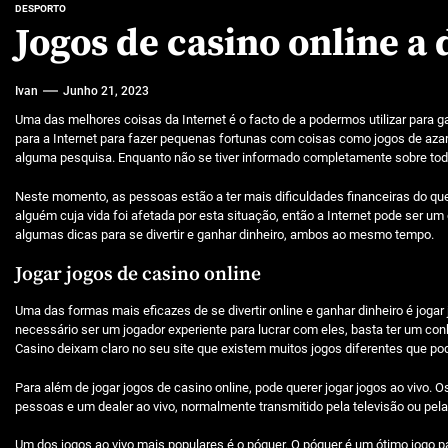
Características mencionadas
DESPORTO
Jogos de casino online a 
Máquinas de jogo online
Ivan
Junho 21, 2023
Caça-níqueis a dinheiro
Uma das melhores coisas da Internet é o facto de a podermos utilizar para 
Tiki Tumble são grandes
para a Internet para fazer pequenas fortunas com coisas como jogos de azar o
alguma pesquisa. Enquanto não se tiver informado completamente sobre todas
Beetlejuice e espectáculos
Neste momento, as pessoas estão a ter mais dificuldades financeiras do qu
alguém cuja vida foi afetada por esta situação, então a Internet pode ser um 
algumas dicas para se divertir e ganhar dinheiro, ambos ao mesmo tempo.
Jogar jogos de casino online
Uma das formas mais eficazes de se divertir online e ganhar dinheiro é jogar
necessário ser um jogador experiente para lucrar com eles, basta ter um co
Casino deixam claro no seu site que existem muitos jogos diferentes que pode j
Para além de jogar jogos de casino online, pode querer jogar jogos ao vivo.
pessoas e um dealer ao vivo, normalmente transmitido pela televisão ou pela 
Um dos jogos ao vivo mais populares é o póquer. O póquer é um ótimo jogo 