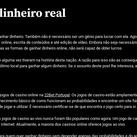
dinheiro real
ganhar dinheiro. Também não é necessário ser um génio para lucrar com ela. Ago
nline, escrita de conteúdos e até edição de vídeo. Embora não seja necessário s
 as formas de ganhar dinheiro online, não será capaz de obter lucros.
e alguma vez tiveram na história desta nação. A razão para isso são as cons
ótimo local para ganhar algum dinheiro. Se o assunto deste post lhe interessa, en
 jogos de casino online na
22Bet Portugal
. Os jogos de casino estão amplamente
nhecimento básico de como funcionam as probabilidades e encontrar um site fiáv
ogar e utilizar. É necessário certificar-se de que encontra o jogo certo para si.
 Os jogos de casino ao vivo nunca foram tão populares como agora. Um jogo de c
Internet. Atualmente, a maioria dos casinos online oferece jogos ao vivo.
para quem quer ganhar dinheiro sem depender apenas das probabilidades e do a