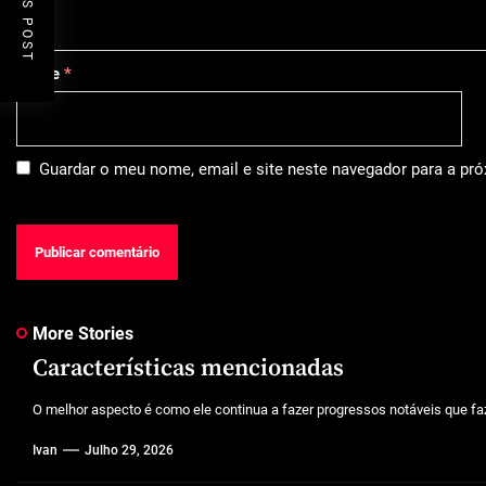
Nome
*
Guardar o meu nome, email e site neste navegador para a pr
More Stories
Características mencionadas
O melhor aspecto é como ele continua a fazer progressos notáveis que faz
Ivan
Julho 29, 2026