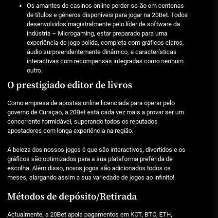
Os amantes de casinos online perder-se-ão em centenas
de títulos e géneros disponíveis para jogar na 20Bet. Todos
desenvolvidos magistralmente pelo líder de software da
indústria – Microgaming, estar preparado para uma
experiência de jogo polida, completa com gráficos claros,
áudio surpreendentemente dinâmico, e características
interactivas com recompensas integradas como nenhum
outro.
O prestigiado editor de livros
Como empresa de apostas online licenciada para operar pelo
governo de Curaçao, a 20Bet está cada vez mais a provar ser um
concorrente formidável, superando todos os reputados
apostadores com longa experiência na região.
A beleza dos nossos jogos é que são interactivos, divertidos e os
gráficos são optimizados para a sua plataforma preferida de
escolha. Além disso, novos jogos são adicionados todos os
meses, alargando assim a sua variedade de jogos ao infinito!
Métodos de depósito/Retirada
Actualmente, a 20Bet apoia pagamentos em KCT, BTC, ETH,