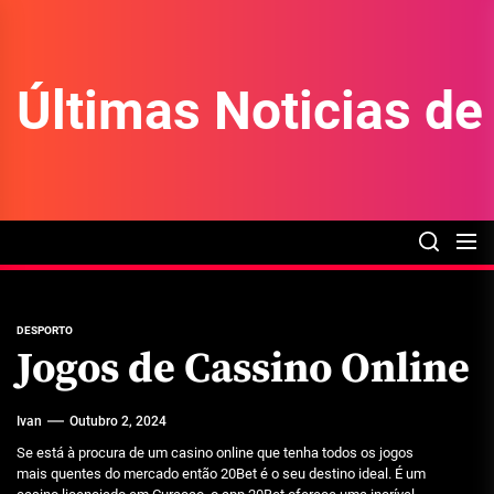
Skip
to
the
Últimas Noticias d
content
DESPORTO
Jogos de Cassino Online
Ivan
Outubro 2, 2024
Se está à procura de um casino online que tenha todos os jogos
mais quentes do mercado então 20Bet é o seu destino ideal. É um