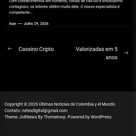
Com conhecimentos em números, folhas de cálculo e entusiasmo
contagioso, os leitores obtêm muito dele. O nosso especialista é
competente...
Ivan
Julho 29, 2026
Navegação
Cassino Cripto
Valorizadas em 5
Previous
Ne
de
anos
post:
pos
artigos
Copyright © 2026
Últimas Noticias de Colombia y el Mundo.
Contato: netexdigital@gmail.com
Theme: JoltNews By
Themeinwp.
Powered by
WordPress.