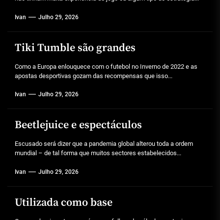
Ivan
Julho 29, 2026
Tiki Tumble são grandes
Como a Europa enlouquece com o futebol no Inverno de 2022 e as
apostas desportivas gozam das recompensas que isso...
Ivan
Julho 29, 2026
Beetlejuice e espectáculos
Escusado será dizer que a pandemia global alterou toda a ordem
mundial – de tal forma que muitos sectores estabelecidos...
Ivan
Julho 29, 2026
Utilizada como base