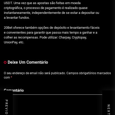
USDT. Uma vez que as apostas são feitas em moeda
criptográfica, o processo de pagamento é realizado quase
instantaneamente, independentemente de se estar a depositar ou
a levantar fundos.
20Bet oferece também opções de depósito e levantamento fáceis
e convenientes para garantir que passa mais tempo a ganhar e a
colher as recompensas. Pode utilizar: Charpay, Cryptopay,
UnionPay, etc.
Deixe Um Comentário
O seu endereço de email não será publicado.
Campos obrigatórios marcados
com
*
Comentário