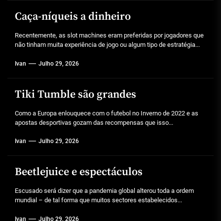
Caça-níqueis a dinheiro
Recentemente, as slot machines eram preferidas por jogadores que
não tinham muita experiência de jogo ou algum tipo de estratégia...
Ivan
Julho 29, 2026
Tiki Tumble são grandes
Como a Europa enlouquece com o futebol no Inverno de 2022 e as
apostas desportivas gozam das recompensas que isso...
Ivan
Julho 29, 2026
Beetlejuice e espectáculos
Escusado será dizer que a pandemia global alterou toda a ordem
mundial – de tal forma que muitos sectores estabelecidos...
Ivan
Julho 29, 2026