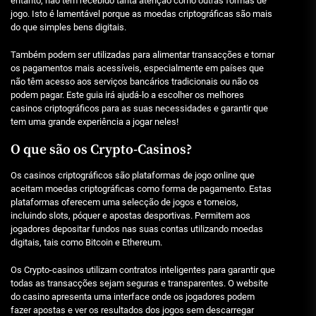
entanto, não têm recebido tanta atenção como outras formas de
jogo. Isto é lamentável porque as moedas criptográficas são mais
do que simples bens digitais.
Também podem ser utilizadas para alimentar transacções e tornar
os pagamentos mais acessíveis, especialmente em países que
não têm acesso aos serviços bancários tradicionais ou não os
podem pagar. Este guia irá ajudá-lo a escolher os melhores
casinos criptográficos para as suas necessidades e garantir que
tem uma grande experiência a jogar neles!
O que são os Crypto-Casinos?
Os casinos criptográficos são plataformas de jogo online que
aceitam moedas criptográficas como forma de pagamento. Estas
plataformas oferecem uma selecção de jogos e torneios,
incluindo slots, póquer e apostas desportivas. Permitem aos
jogadores depositar fundos nas suas contas utilizando moedas
digitais, tais como Bitcoin e Ethereum.
Os Crypto-casinos utilizam contratos inteligentes para garantir que
todas as transacções sejam seguras e transparentes. O website
do casino apresenta uma interface onde os jogadores podem
fazer apostas e ver os resultados dos jogos sem descarregar