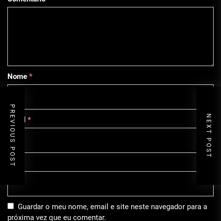
Nome
*
PREVIOUS POST
NEXT POST
Email
*
Site
Guardar o meu nome, email e site neste navegador para a
próxima vez que eu comentar.