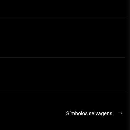
Símbolos selvagens
Ne
pos