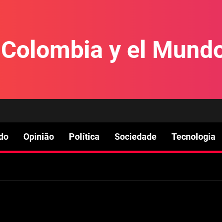
e Colombia y el Mund
do
Opinião
Política
Sociedade
Tecnologia