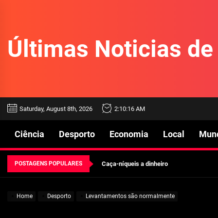
Skip
to
the
Últimas Noticias d
content
Beetlejuice e espectáculos
Saturday, August 8th, 2026
2:10:17 AM
Características mencionadas
Ciência
Desporto
Economia
Local
Mun
Máquinas de jogo online
POSTAGENS POPULARES
Caça-níqueis a dinheiro
Tiki Tumble são grandes
Home
Desporto
Levantamentos são normalmente
Beetlejuice e espectáculos