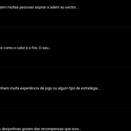
em muitas pessoas aspirar a aderir ao sector....
como o calor e o frio. O seu...
ham muita experiência de jogo ou algum tipo de estratégia...
s desportivas gozam das recompensas que isso...