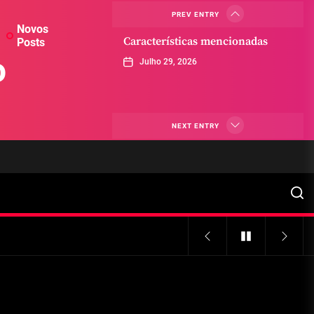
PREV ENTRY
Novos
Características mencionadas
Posts
o
Julho 29, 2026
Máquinas de jogo online
NEXT ENTRY
Julho 29, 2026
Caça-níqueis a dinheiro
Julho 29, 2026
Tiki Tumble são grandes
Julho 29, 2026