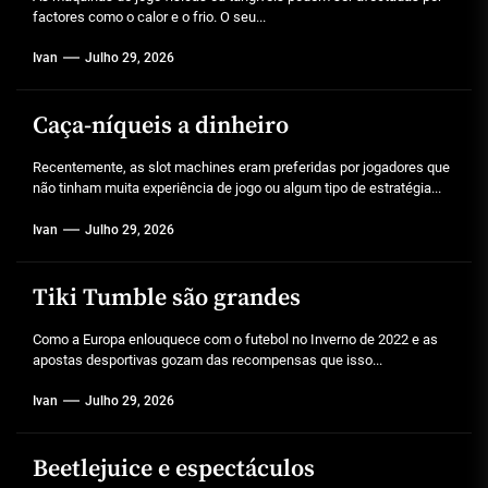
factores como o calor e o frio. O seu...
Ivan
Julho 29, 2026
Caça-níqueis a dinheiro
Recentemente, as slot machines eram preferidas por jogadores que
não tinham muita experiência de jogo ou algum tipo de estratégia...
Ivan
Julho 29, 2026
Tiki Tumble são grandes
Como a Europa enlouquece com o futebol no Inverno de 2022 e as
apostas desportivas gozam das recompensas que isso...
Ivan
Julho 29, 2026
Beetlejuice e espectáculos