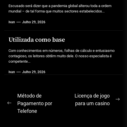
Escusado será dizer que a pandemia global alterou toda a ordem
mundial – de tal forma que muitos sectores estabelecidos...
Ivan
Julho 29, 2026
Utilizada como base
Com conhecimentos em números, folhas de cálculo e entusiasmo
contagioso, os leitores obtêm muito dele. O nosso especialista é
competente...
Ivan
Julho 29, 2026
Navegação
Método de
Licença de jogo
Ne
de
Pagamento por
para um casino
Previous
pos
Telefone
artigos
post: