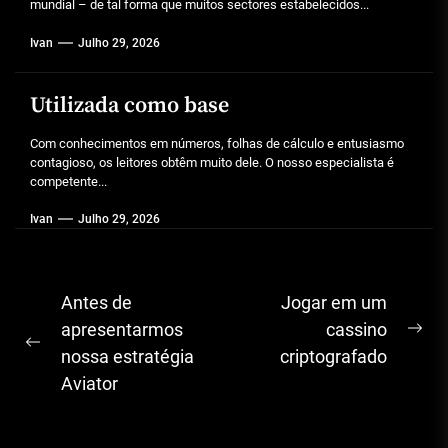
mundial – de tal forma que muitos sectores estabelecidos...
Ivan
Julho 29, 2026
Utilizada como base
Com conhecimentos em números, folhas de cálculo e entusiasmo
contagioso, os leitores obtêm muito dele. O nosso especialista é
competente...
Ivan
Julho 29, 2026
Navegação
Antes de
Jogar em um
de
apresentarmos
cassino
Ne
Previous
nossa estratégia
criptografado
artigos
pos
post:
Aviator