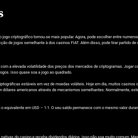
s
 jogo criptográfico tornou-se mais popular. Agora, pode escolher entre numero
ão de jogos semelhante à dos casinos FIAT. Além disso, pode tirar partido de ca
do com a elevada volatilidade dos preços dos mercados de criptogramas. Jogar 
jogos. Isso quase soa a jogo ao quadrado.
iptográficas estáveis em vez de moedas voláteis. Hoje em dia, muitos casinos 
 em dólares americanos através de mecanismos semelhantes. Normalmente, est
m o equivalente em USD – 1:1. O seu saldo permanece com o mesmo valor durant
s nativas do casino e receba dividendos diários. Isso não soa muito comum. Mas