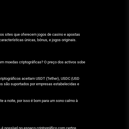
Beetlejuice e espectáculos
Julho 29, 2026
Características mencionadas
sos sites que oferecem jogos de casino e apostas
racterísticas únicas, bónus, e jogos originais.
Julho 29, 2026
com moedas criptográficas? O preço dos activos sobe
Máquinas de jogo online
Julho 29, 2026
criptográficos aceitam USDT (Tether), USDC (USD
es são suportados por empresas estabelecidas e
Caça-níqueis a dinheiro
e a noite, por isso é bom para um sono calmo à
Julho 29, 2026
Tiki Tumble são grandes
 é possível no espaço criptográfico com certos