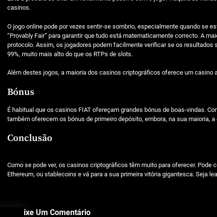
casinos.
O jogo online pode por vezes sentir-se sombrio, especialmente quando se e
“Provably Fair” para garantir que tudo está matematicamente correcto. A mai
protocolo. Assim, os jogadores podem facilmente verificar se os resultados s
99%, muito mais alto do que os RTPs de slots.
Além destes jogos, a maioria dos casinos criptográficos oferece um casino 
Bónus
É habitual que os casinos FIAT ofereçam grandes bónus de boas-vindas. Com s
também oferecem os bónus de primeiro depósito, embora, na sua maioria, a e
Conclusão
Como se pode ver, os casinos criptográficos têm muito para oferecer. Pode
Ethereum, ou stablecoins e vá para a sua primeira vitória gigantesca. Seja 
Deixe Um Comentário