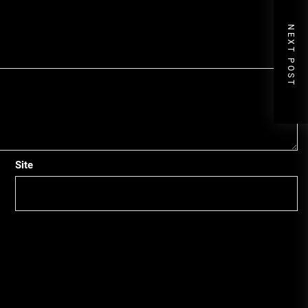
NEXT POST
Site