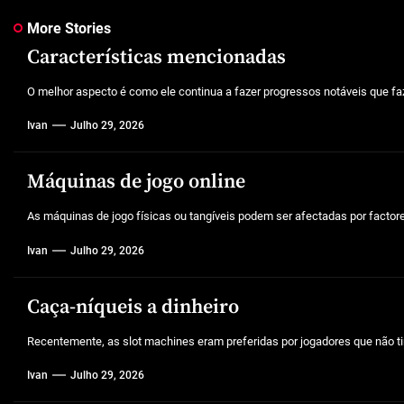
More Stories
Características mencionadas
O melhor aspecto é como ele continua a fazer progressos notáveis que faz
Ivan
Julho 29, 2026
Máquinas de jogo online
As máquinas de jogo físicas ou tangíveis podem ser afectadas por factores 
Ivan
Julho 29, 2026
Caça-níqueis a dinheiro
Recentemente, as slot machines eram preferidas por jogadores que não tin
Ivan
Julho 29, 2026