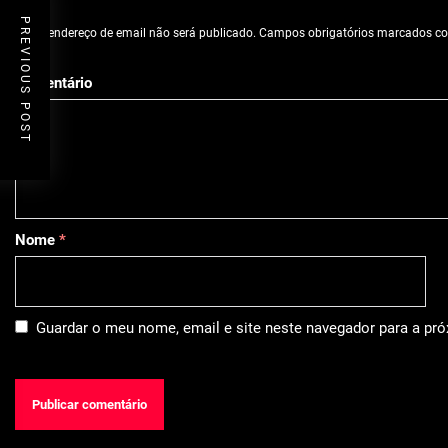
PREVIOUS POST
O seu endereço de email não será publicado.
Campos obrigatórios marcados 
Comentário
Nome
*
Guardar o meu nome, email e site neste navegador para a pr