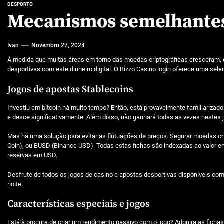
Características mencionadas
DESPORTO
Mecanismos semelhante
Máquinas de jogo online
Ivan
Novembro 27, 2024
Caça-níqueis a dinheiro
À medida que muitas áreas em torno das moedas criptográficas cresceram, o
Tiki Tumble são grandes
desportivas com este dinheiro digital. O
Bizzo Casino login
oferece uma selecç
Beetlejuice e espectáculos
Jogos de apostas Stablecoins
Investiu em bitcoin há muito tempo? Então, está provavelmente familiariza
e desce significativamente. Além disso, não ganhará todas as vezes nestes 
Mas há uma solução para evitar as flutuações de preços. Segurar moedas cr
Coin), ou BUSD (Binance USD). Todas estas fichas são indexadas ao valor
reservas em USD.
Desfrute de todos os jogos de casino e apostas desportivas disponíveis co
noite.
Características especiais e jogos
Está à procura de criar um rendimento passivo com o jogo? Adquira as ficha