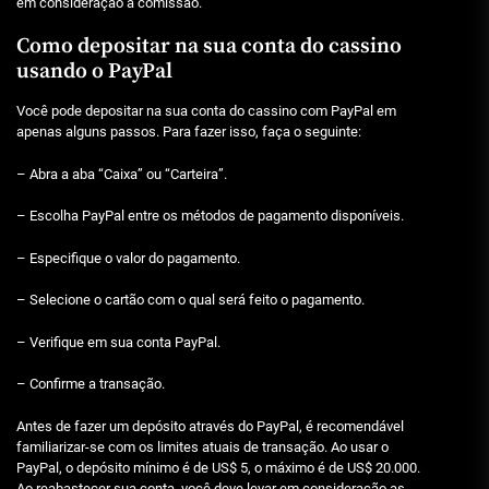
em consideração a comissão.
Como depositar na sua conta do cassino
usando o PayPal
Você pode depositar na sua conta do cassino com PayPal em
apenas alguns passos. Para fazer isso, faça o seguinte:
– Abra a aba “Caixa” ou “Carteira”.
– Escolha PayPal entre os métodos de pagamento disponíveis.
– Especifique o valor do pagamento.
– Selecione o cartão com o qual será feito o pagamento.
– Verifique em sua conta PayPal.
– Confirme a transação.
Antes de fazer um depósito através do PayPal, é recomendável
familiarizar-se com os limites atuais de transação. Ao usar o
PayPal, o depósito mínimo é de US$ 5, o máximo é de US$ 20.000.
Ao reabastecer sua conta, você deve levar em consideração as