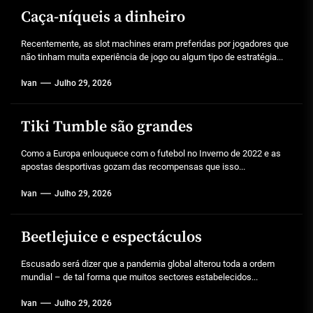
Caça-níqueis a dinheiro
Recentemente, as slot machines eram preferidas por jogadores que
não tinham muita experiência de jogo ou algum tipo de estratégia...
Ivan
Julho 29, 2026
Tiki Tumble são grandes
Como a Europa enlouquece com o futebol no Inverno de 2022 e as
apostas desportivas gozam das recompensas que isso...
Ivan
Julho 29, 2026
Beetlejuice e espectáculos
Escusado será dizer que a pandemia global alterou toda a ordem
mundial – de tal forma que muitos sectores estabelecidos...
Ivan
Julho 29, 2026