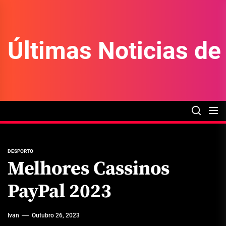
Skip
to
the
Últimas Noticias d
content
DESPORTO
Melhores Cassinos
PayPal 2023
Ivan
Outubro 26, 2023