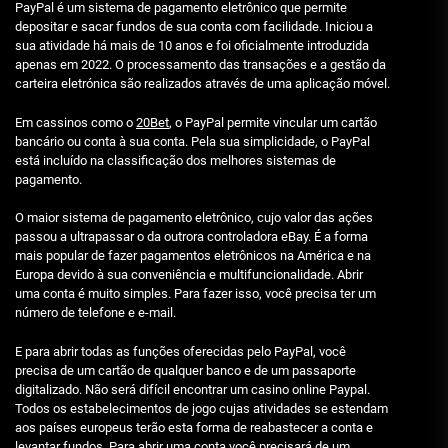
PayPal é um sistema de pagamento eletrônico que permite
depositar e sacar fundos de sua conta com facilidade. Iniciou a
sua atividade há mais de 10 anos e foi oficialmente introduzida
apenas em 2022. O processamento das transações e a gestão da
carteira eletrónica são realizados através de uma aplicação móvel.
Em cassinos como o
20Bet
, o PayPal permite vincular um cartão
bancário ou conta à sua conta. Pela sua simplicidade, o PayPal
está incluído na classificação dos melhores sistemas de
pagamento.
O maior sistema de pagamento eletrônico, cujo valor das ações
passou a ultrapassar o da outrora controladora eBay. É a forma
mais popular de fazer pagamentos eletrônicos na América e na
Europa devido à sua conveniência e multifuncionalidade. Abrir
uma conta é muito simples. Para fazer isso, você precisa ter um
número de telefone e e-mail.
E para abrir todas as funções oferecidas pelo PayPal, você
precisa de um cartão de qualquer banco e de um passaporte
digitalizado. Não será difícil encontrar um casino online Paypal.
Todos os estabelecimentos de jogo cujas atividades se estendam
aos países europeus terão esta forma de reabastecer a conta e
levantar fundos. Para abrir uma conta você precisará de um