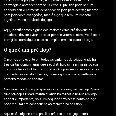
joga jogos de pôquer
22Bet
, é importante desenvolver uma
estratégia e aprender com seus erros. O pré-flop pode ser um
aspecto particularmente desafiador do jogo para acertar, mesmo
para jogadores avançados, mas é algo que tem um impacto
significativo no resultado do jogo.
Aqui, identificamos alguns dos maiores erros pré-flop que os
jogadores devem evitar ao jogar poker e veremos como você pode
corrigi-los com alguns ajustes simples em seu plano de jogo.
O que é um pré-flop?
O pré-flop é relevante em todas as variantes do pôquer onde há
três cartas comunitárias que são distribuídas na primeira rodada,
como no Texas Hold’em ou Omaha. O flop é quando essas cartas
comunitárias são distribuídas, o que significa que o pré-flop é a
primeira rodada de apostas.
Nas variantes do pôquer que são stud ou draw, não há flop. Apesar
de o pré-flop ser geralmente quando há menos dinheiro em jogo,
acertar é importante, pois um pequeno erro neste ponto do jogo
pode resultar em consequências maiores no pós-flop.
Aqui estão alguns erros pré-flop críticos que os jogadores