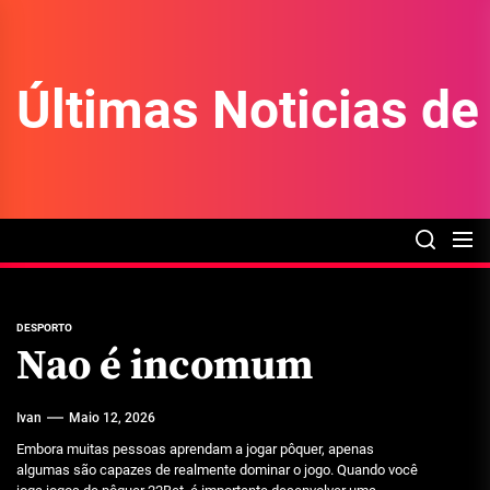
Skip
to
the
Últimas Noticias d
content
DESPORTO
Nao é incomum
Ivan
Maio 12, 2026
Embora muitas pessoas aprendam a jogar pôquer, apenas
algumas são capazes de realmente dominar o jogo. Quando você