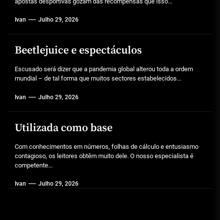
apostas desportivas gozam das recompensas que isso...
Ivan
Julho 29, 2026
Beetlejuice e espectáculos
Escusado será dizer que a pandemia global alterou toda a ordem
mundial – de tal forma que muitos sectores estabelecidos...
Ivan
Julho 29, 2026
Utilizada como base
Com conhecimentos em números, folhas de cálculo e entusiasmo
contagioso, os leitores obtêm muito dele. O nosso especialista é
competente...
Ivan
Julho 29, 2026