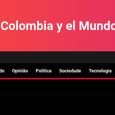
e Colombia y el Mund
do
Opinião
Política
Sociedade
Tecnologia