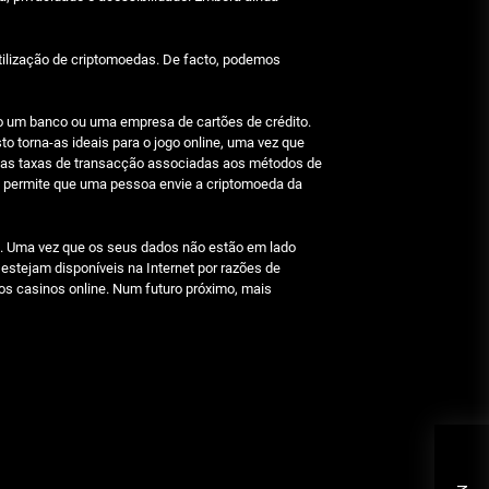
Julho 29, 2026
tilização de criptomoedas. De facto, podemos
Beetlejuice e espectáculos
Julho 29, 2026
mo um banco ou uma empresa de cartões de crédito.
to torna-as ideais para o jogo online, uma vez que
osas taxas de transacção associadas aos métodos de
que permite que uma pessoa envie a criptomoeda da
s. Uma vez que os seus dados não estão em lado
stejam disponíveis na Internet por razões de
s casinos online. Num futuro próximo, mais