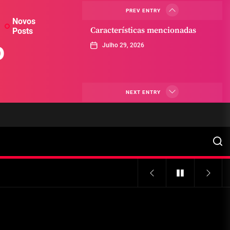
PREV ENTRY
Novos
Características mencionadas
Posts
o
Julho 29, 2026
Máquinas de jogo online
NEXT ENTRY
Julho 29, 2026
Caça-níqueis a dinheiro
Julho 29, 2026
Tiki Tumble são grandes
Julho 29, 2026