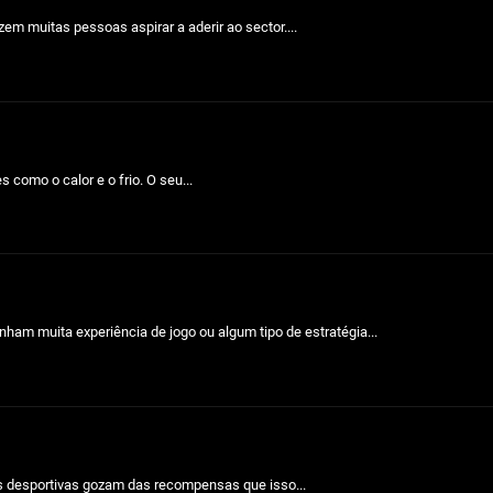
em muitas pessoas aspirar a aderir ao sector....
como o calor e o frio. O seu...
ham muita experiência de jogo ou algum tipo de estratégia...
s desportivas gozam das recompensas que isso...