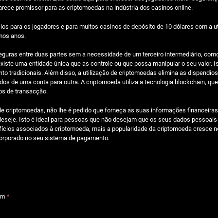
parece promissor para as criptomoedas na indústria dos casinos online.
ios para os jogadores e para muitos casinos de depósito de 10 dólares com a u
mos anos.
eguras entre duas partes sem a necessidade de um terceiro intermediário, co
iste uma entidade única que as controle ou que possa manipular o seu valor. Is
o tradicionais. Além disso, a utilização de criptomoedas elimina as dispendi
ndos de uma conta para outra. A criptomoeda utiliza a tecnologia blockchain, 
tos de transacção.
de criptomoedas, não lhe é pedido que forneça as suas informações financeira
eseje. Isto é ideal para pessoas que não desejam que os seus dados pessoais e
cios associados à criptomoeda, mais a popularidade da criptomoeda cresce no
corporado no seu sistema de pagamento.
com
*