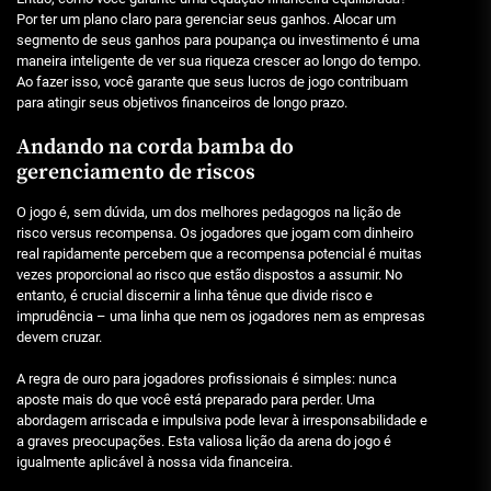
Por ter um plano claro para gerenciar seus ganhos. Alocar um
segmento de seus ganhos para poupança ou investimento é uma
maneira inteligente de ver sua riqueza crescer ao longo do tempo.
Ao fazer isso, você garante que seus lucros de jogo contribuam
para atingir seus objetivos financeiros de longo prazo.
Andando na corda bamba do
gerenciamento de riscos
O jogo é, sem dúvida, um dos melhores pedagogos na lição de
risco versus recompensa. Os jogadores que jogam com dinheiro
real rapidamente percebem que a recompensa potencial é muitas
vezes proporcional ao risco que estão dispostos a assumir. No
entanto, é crucial discernir a linha tênue que divide risco e
imprudência – uma linha que nem os jogadores nem as empresas
devem cruzar.
A regra de ouro para jogadores profissionais é simples: nunca
aposte mais do que você está preparado para perder. Uma
abordagem arriscada e impulsiva pode levar à irresponsabilidade e
a graves preocupações. Esta valiosa lição da arena do jogo é
igualmente aplicável à nossa vida financeira.