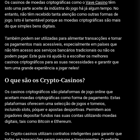
Os casinos de moedas criptográficas como o
Vave Casino
têm
sido uma parte aceite da indústria do jogo há já algum tempo. No
entanto, não têm recebido tanta atenção como outras formas de
jogo. Isto é lamentável porque as moedas criptográficas são mais
do que simples bens digitais.
Também podem ser utilizadas para alimentar transacções e tornar
os pagamentos mais acessíveis, especialmente em países que
não têm acesso aos serviços bancários tradicionais ou não os
podem pagar. Este guia irá ajudá-lo a escolher os melhores
casinos criptográficos para as suas necessidades e garantir que
tem uma grande experiência a jogar neles!
O que são os Crypto-Casinos?
Os casinos criptográficos são plataformas de jogo online que
aceitam moedas criptográficas como forma de pagamento. Estas
plataformas oferecem uma selecção de jogos e torneios,
incluindo slots, póquer e apostas desportivas. Permitem aos
jogadores depositar fundos nas suas contas utilizando moedas
digitais, tais como Bitcoin e Ethereum.
Os Crypto-casinos utilizam contratos inteligentes para garantir que
todas as transacções sejam seguras e transparentes. O website