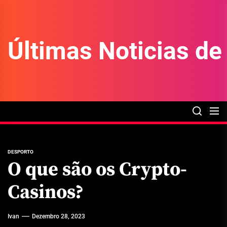
Skip
to
the
Últimas Noticias d
content
DESPORTO
O que são os Crypto-
Casinos?
Ivan
Dezembro 28, 2023