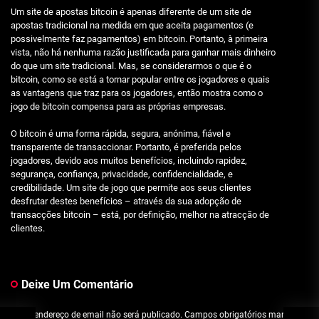
Um site de apostas bitcoin é apenas diferente de um site de
apostas tradicional na medida em que aceita pagamentos (e
possivelmente faz pagamentos) em bitcoin. Portanto, à primeira
vista, não há nenhuma razão justificada para ganhar mais dinheiro
do que um site tradicional. Mas, se considerarmos o que é o
bitcoin, como se está a tornar popular entre os jogadores e quais
as vantagens que traz para os jogadores, então mostra como o
jogo de bitcoin compensa para as próprias empresas.
O bitcoin é uma forma rápida, segura, anónima, fiável e
transparente de transaccionar. Portanto, é preferida pelos
jogadores, devido aos muitos benefícios, incluindo rapidez,
segurança, confiança, privacidade, confidencialidade, e
credibilidade. Um site de jogo que permite aos seus clientes
desfrutar destes benefícios – através da sua adopção de
transacções bitcoin – está, por definição, melhor na atracção de
clientes.
Deixe Um Comentário
O seu endereço de email não será publicado.
Campos obrigatórios marcados