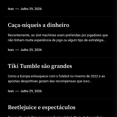
Ivan
Julho 29, 2026
Caça-níqueis a dinheiro
Recentemente, as slot machines eram preferidas por jogadores que
não tinham muita experiência de jogo ou algum tipo de estratégia...
Ivan
Julho 29, 2026
Tiki Tumble são grandes
Como a Europa enlouquece com o futebol no Inverno de 2022 e as
apostas desportivas gozam das recompensas que isso...
Ivan
Julho 29, 2026
Beetlejuice e espectáculos