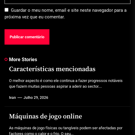
Guardar o meu nome, email e site neste navegador para a
próxima vez que eu comentar.
More Stories
Características mencionadas
O melhor aspecto é como ele continua a fazer progressos notáveis
que fazem muitas pessoas aspirar a aderir ao sector....
Ivan
Julho 29, 2026
Máquinas de jogo online
As máquinas de jogo físicas ou tangíveis podem ser afectadas por
factores como o calor e o frio. O seu...