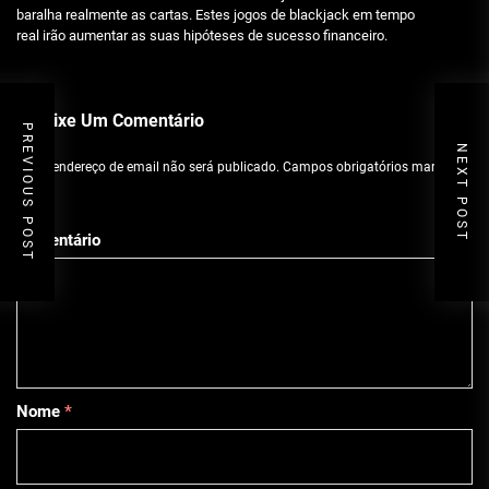
baralha realmente as cartas. Estes jogos de blackjack em tempo
real irão aumentar as suas hipóteses de sucesso financeiro.
Deixe Um Comentário
PREVIOUS POST
NEXT POST
O seu endereço de email não será publicado.
Campos obrigatórios marcados
com
*
Comentário
Nome
*