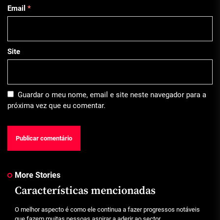
Email
*
Site
Guardar o meu nome, email e site neste navegador para a
próxima vez que eu comentar.
More Stories
Características mencionadas
O melhor aspecto é como ele continua a fazer progressos notáveis
que fazem muitas pessoas aspirar a aderir ao sector....