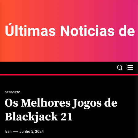
Skip
to
the
Últimas Noticias d
content
DESPORTO
Os Melhores Jogos de
Blackjack 21
Ivan
Junho 5, 2024