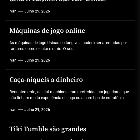
Ivan
Julho 29, 2026
Máquinas de jogo online
As máquinas de jogo físicas ou tangíveis podem ser afectadas por
factores como o calor e o frio. O seu...
Ivan
Julho 29, 2026
Caça-níqueis a dinheiro
Recentemente, as slot machines eram preferidas por jogadores que
não tinham muita experiência de jogo ou algum tipo de estratégia...
Ivan
Julho 29, 2026
Tiki Tumble são grandes