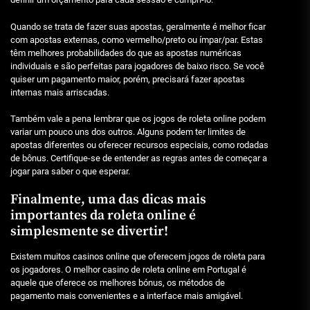
Quando se trata de fazer suas apostas, geralmente é melhor ficar
com apostas externas, como vermelho/preto ou ímpar/par. Estas
têm melhores probabilidades do que as apostas numéricas
individuais e são perfeitas para jogadores de baixo risco. Se você
quiser um pagamento maior, porém, precisará fazer apostas
internas mais arriscadas.
Também vale a pena lembrar que os jogos de roleta online podem
variar um pouco uns dos outros. Alguns podem ter limites de
apostas diferentes ou oferecer recursos especiais, como rodadas
de bônus. Certifique-se de entender as regras antes de começar a
jogar para saber o que esperar.
Finalmente, uma das dicas mais
importantes da roleta online é
simplesmente se divertir!
Existem muitos casinos online que oferecem jogos de roleta para
os jogadores. O melhor casino de roleta online em Portugal é
aquele que oferece os melhores bónus, os métodos de
pagamento mais convenientes e a interface mais amigável.