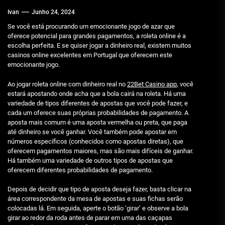
Ivan
Junho 24, 2024
Se você está procurando um emocionante jogo de azar que
oferece potencial para grandes pagamentos, a roleta online é a
escolha perfeita. E se quiser jogar a dinheiro real, existem muitos
casinos online excelentes em Portugal que oferecem este
emocionante jogo.
Ao jogar roleta online com dinheiro real no
22Bet Casino app
, você
estará apostando onde acha que a bola cairá na roleta. Há uma
variedade de tipos diferentes de apostas que você pode fazer, e
cada um oferece suas próprias probabilidades de pagamento. A
aposta mais comum é uma aposta vermelha ou preta, que paga
até dinheiro se você ganhar. Você também pode apostar em
números específicos (conhecidos como apostas diretas), que
oferecem pagamentos maiores, mas são mais difíceis de ganhar.
Há também uma variedade de outros tipos de apostas que
oferecem diferentes probabilidades de pagamento.
Depois de decidir que tipo de aposta deseja fazer, basta clicar na
área correspondente da mesa de apostas e suas fichas serão
colocadas lá. Em seguida, aperte o botão ‘girar’ e observe a bola
girar ao redor da roda antes de parar em uma das caçapas