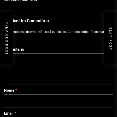
melhorar a partir daqui.
Deixe Um Comentário
PREVIOUS POST
NEXT POST
O seu endereço de email não será publicado.
Campos obrigatórios marcados
com
*
Comentário
Nome
*
Email
*