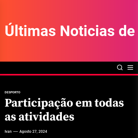
Skip
to
the
Últimas Noticias d
content
DESPORTO
Participação em todas
as atividades
Ivan
Agosto 27, 2024