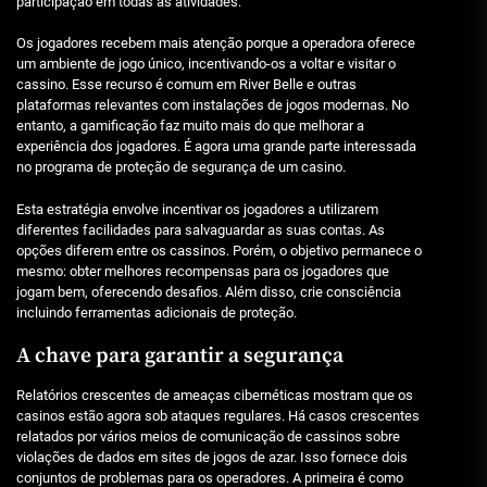
participação em todas as atividades.
Os jogadores recebem mais atenção porque a operadora oferece
um ambiente de jogo único, incentivando-os a voltar e visitar o
cassino. Esse recurso é comum em River Belle e outras
plataformas relevantes com instalações de jogos modernas. No
entanto, a gamificação faz muito mais do que melhorar a
experiência dos jogadores. É agora uma grande parte interessada
no programa de proteção de segurança de um casino.
Esta estratégia envolve incentivar os jogadores a utilizarem
diferentes facilidades para salvaguardar as suas contas. As
opções diferem entre os cassinos. Porém, o objetivo permanece o
mesmo: obter melhores recompensas para os jogadores que
jogam bem, oferecendo desafios. Além disso, crie consciência
incluindo ferramentas adicionais de proteção.
A chave para garantir a segurança
Relatórios crescentes de ameaças cibernéticas mostram que os
casinos estão agora sob ataques regulares. Há casos crescentes
relatados por vários meios de comunicação de cassinos sobre
violações de dados em sites de jogos de azar. Isso fornece dois
conjuntos de problemas para os operadores. A primeira é como