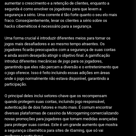
aumentar o crescimento e a retenção de clientes, enquanto a
segunda é como envolver os jogadores para que levem a
segurança a sério. Uma corrente é tão forte quanto o seu elo mais
fraco. Conseqüentemente, levar os clientes a sério sobre os
hacks cibernéticos é necessário para a segurança.
Uma forma crucial é introduzir diferentes meios para tornar os
jogos mais desafiadores e ao mesmo tempo atraentes. Os
jogadores ficarão preocupados com a segurança de suas contas
e ainda assim desejarão atingir o objetivo final. A gamificação
introduz diferentes mecânicas de jogo para os jogadores,
garantindo que eles não percam a diversão e o entretenimento que
o jogo oferece. Isso é feito incluindo essas adições em áreas
onde o jogo normalmente não estava disponível, garantindo a
participação.
O principal deles inclui setores-chave que os recompensam
quando protegem suas contas, incluindo jogo responsável,
autenticação de dois fatores e muito mais. É comum encontrar
diversas plataformas de cassino da Microgaming comercializando
novas promoções para jogadores que tomam medidas avançadas
para proteger suas contas. Este é um grande aumento que mostra
a segurança cibernética para sites de iGaming, que só vai