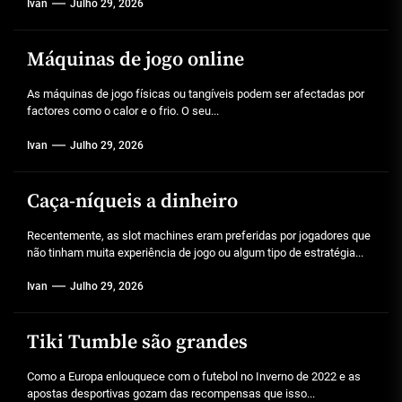
Ivan
Julho 29, 2026
Máquinas de jogo online
As máquinas de jogo físicas ou tangíveis podem ser afectadas por
factores como o calor e o frio. O seu...
Ivan
Julho 29, 2026
Caça-níqueis a dinheiro
Recentemente, as slot machines eram preferidas por jogadores que
não tinham muita experiência de jogo ou algum tipo de estratégia...
Ivan
Julho 29, 2026
Tiki Tumble são grandes
Como a Europa enlouquece com o futebol no Inverno de 2022 e as
apostas desportivas gozam das recompensas que isso...