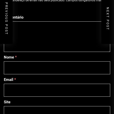
O seu endereço de email não será publicado.
Campos obrigatórios marcados
PREVIOUS POST
com
*
NEXT POST
Comentário
Nome
*
Email
*
Site