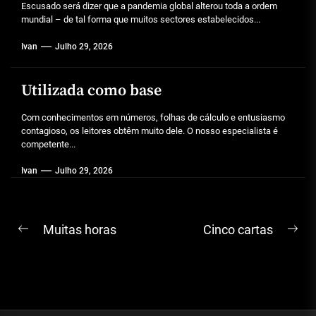
Escusado será dizer que a pandemia global alterou toda a ordem
mundial – de tal forma que muitos sectores estabelecidos...
Ivan
Julho 29, 2026
Utilizada como base
Com conhecimentos em números, folhas de cálculo e entusiasmo
contagioso, os leitores obtêm muito dele. O nosso especialista é
competente...
Ivan
Julho 29, 2026
Navegação
Muitas horas
Cinco cartas
Previous
Ne
de
post:
pos
artigos