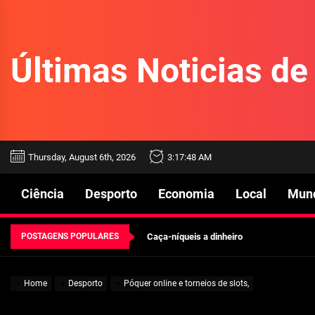
Skip
to
the
Últimas Noticias d
content
Beetlejuice e espectáculos
Thursday, August 6th, 2026
3:17:48 AM
Características mencionadas
Ciência
Desporto
Economia
Local
Mun
Máquinas de jogo online
POSTAGENS POPULARES
Caça-níqueis a dinheiro
Tiki Tumble são grandes
Home
Desporto
Póquer online e torneios de slots,
Beetlejuice e espectáculos