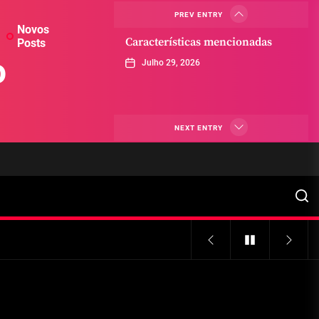
PREV ENTRY
Novos
Características mencionadas
Posts
o
Julho 29, 2026
Máquinas de jogo online
NEXT ENTRY
Julho 29, 2026
Caça-níqueis a dinheiro
Julho 29, 2026
Tiki Tumble são grandes
Julho 29, 2026