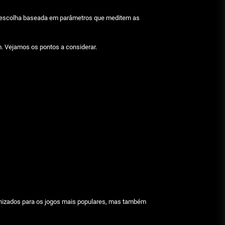
Julho 29, 2026
uma escolha baseada em parâmetros que meditem as
Beetlejuice e espectáculos
. Vejamos os pontos a considerar.
Julho 29, 2026
rganizados para os jogos mais populares, mas também