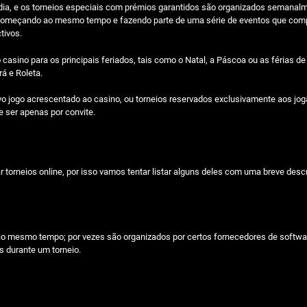
r dia, e os torneios especiais com prémios garantidos são organizados semanal
, começando ao mesmo tempo e fazendo parte de uma série de eventos que com
tivos.
casino para os principais feriados, tais como o Natal, a Páscoa ou as férias d
á e Roleta.
jogo acrescentado ao casino, ou torneios reservados exclusivamente aos jogad
e ser apenas por convite.
orneios online, por isso vamos tentar listar alguns deles com uma breve descr
 ao mesmo tempo; por vezes são organizados por certos fornecedores de softwa
 durante um torneio.