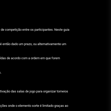
Beetlejuice e espectáculos
Julho 29, 2026
Características mencionadas
de competição entre os participantes. Neste guia
Julho 29, 2026
 é então dado um prazo, ou alternativamente um
Máquinas de jogo online
ibuídas de acordo com a ordem em que forem
Julho 29, 2026
s.
Caça-níqueis a dinheiro
Julho 29, 2026
otivação das salas de jogo para organizar torneios
Tiki Tumble são grandes
ções onde o elemento sorte é limitado graças ao