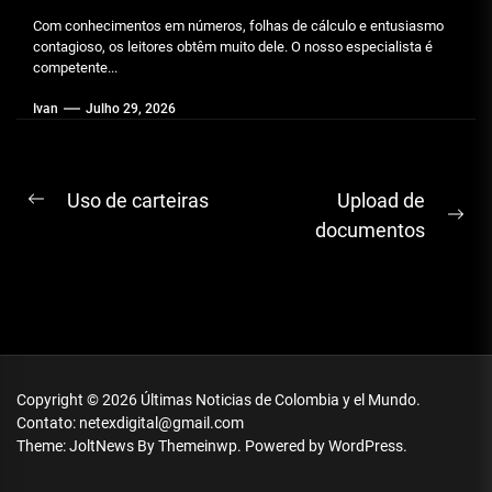
Com conhecimentos em números, folhas de cálculo e entusiasmo
contagioso, os leitores obtêm muito dele. O nosso especialista é
competente...
Ivan
Julho 29, 2026
Navegação
Uso de carteiras
Upload de
Previous
Ne
de
documentos
post:
pos
artigos
Copyright © 2026
Últimas Noticias de Colombia y el Mundo.
Contato: netexdigital@gmail.com
Theme: JoltNews By
Themeinwp.
Powered by
WordPress.