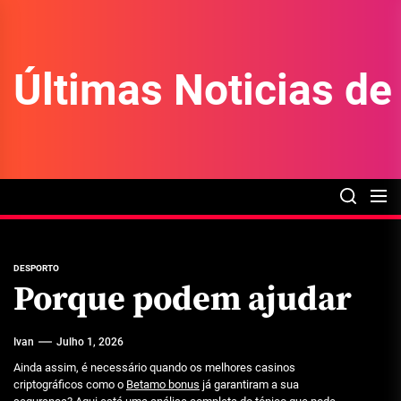
Skip
to
the
Últimas Noticias d
content
DESPORTO
Porque podem ajudar
Ivan
Julho 1, 2026
Ainda assim, é necessário quando os melhores casinos
criptográficos como o
Betamo bonus
já garantiram a sua