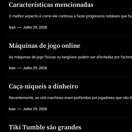
Características mencionadas
O melhor aspecto é como ele continua a fazer progressos notáveis que faz
Ivan
Julho 29, 2026
Máquinas de jogo online
As máquinas de jogo físicas ou tangíveis podem ser afectadas por factores 
Ivan
Julho 29, 2026
Caça-níqueis a dinheiro
Recentemente, as slot machines eram preferidas por jogadores que não tin
Ivan
Julho 29, 2026
Tiki Tumble são grandes