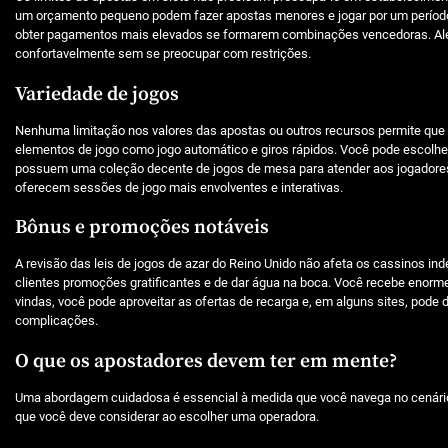
um orçamento pequeno podem fazer apostas menores e jogar por um período
obter pagamentos mais elevados se formarem combinações vencedoras. Além d
confortavelmente sem se preocupar com restrições.
Variedade de jogos
Nenhuma limitação nos valores das apostas ou outros recursos permite que 
elementos de jogo como jogo automático e giros rápidos. Você pode escolher
possuem uma coleção decente de jogos de mesa para atender aos jogadores
oferecem sessões de jogo mais envolventes e interativas.
Bônus e promoções notáveis
A revisão das leis de jogos de azar do Reino Unido não afeta os cassinos i
clientes promoções gratificantes e de dar água na boca. Você recebe enorme
vindas, você pode aproveitar as ofertas de recarga e, em alguns sites, pod
complicações.
O que os apostadores devem ter em mente?
Uma abordagem cuidadosa é essencial à medida que você navega no cenário di
que você deve considerar ao escolher uma operadora.