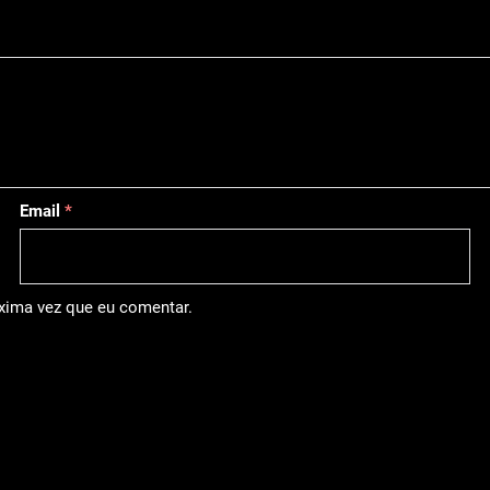
Email
*
óxima vez que eu comentar.