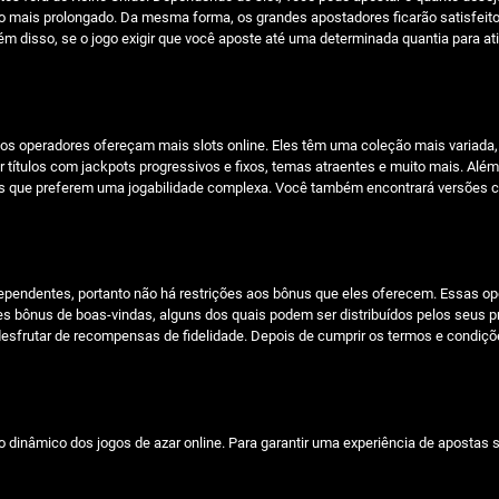
 mais prolongado. Da mesma forma, os grandes apostadores ficarão satisfeito
isso, se o jogo exigir que você aposte até uma determinada quantia para ati
os operadores ofereçam mais slots online. Eles têm uma coleção mais variada,
 títulos com jackpots progressivos e fixos, temas atraentes e muito mais. Alé
 que preferem uma jogabilidade complexa. Você também encontrará versões co
ndependentes, portanto não há restrições aos bônus que eles oferecem. Essas 
s bônus de boas-vindas, alguns dos quais podem ser distribuídos pelos seus pr
e desfrutar de recompensas de fidelidade. Depois de cumprir os termos e cond
nâmico dos jogos de azar online. Para garantir uma experiência de apostas sati