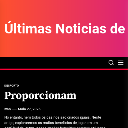
Skip
to
the
Últimas Noticias d
content
DESPORTO
Proporcionam
Ivan
Maio 27, 2026
No entanto, nem todos os casinos são criados iguais. Neste
artigo, exploraremos os muitos benefícios de jogar em um