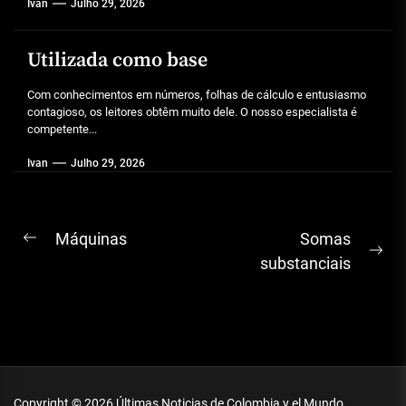
Ivan
Julho 29, 2026
Utilizada como base
Com conhecimentos em números, folhas de cálculo e entusiasmo
contagioso, os leitores obtêm muito dele. O nosso especialista é
competente...
Ivan
Julho 29, 2026
Navegação
Máquinas
Somas
Previous
Ne
de
substanciais
post:
pos
artigos
Copyright © 2026
Últimas Noticias de Colombia y el Mundo.