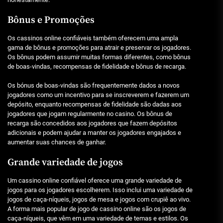
Bônus e Promoções
Os cassinos online confiáveis também oferecem uma ampla
gama de bônus e promoções para atrair e preservar os jogadores.
Os bônus podem assumir muitas formas diferentes, como bônus
de boas-vindas, recompensas de fidelidade e bônus de recarga.
Os bónus de boas-vindas são frequentemente dados a novos
jogadores como um incentivo para se inscreverem e fazerem um
depósito, enquanto recompensas de fidelidade são dadas aos
jogadores que jogam regularmente no casino. Os bônus de
recarga são concedidos aos jogadores que fazem depósitos
adicionais e podem ajudar a manter os jogadores engajados e
aumentar suas chances de ganhar.
Grande variedade de jogos
Um cassino online confiável oferece uma grande variedade de
jogos para os jogadores escolherem. Isso inclui uma variedade de
jogos de caça-níqueis, jogos de mesa e jogos com crupiê ao vivo.
A forma mais popular de jogo de cassino online são os jogos de
caça-níqueis, que vêm em uma variedade de temas e estilos. Os