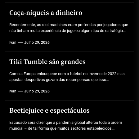
Caça-níqueis a dinheiro
Recentemente, as slot machines eram preferidas por jogadores que
não tinham muita experiência de jogo ou algum tipo de estratégia...
Ivan
Julho 29, 2026
Tiki Tumble são grandes
Como a Europa enlouquece com o futebol no Inverno de 2022 e as
apostas desportivas gozam das recompensas que isso...
Ivan
Julho 29, 2026
Beetlejuice e espectáculos
Escusado será dizer que a pandemia global alterou toda a ordem
mundial – de tal forma que muitos sectores estabelecidos...