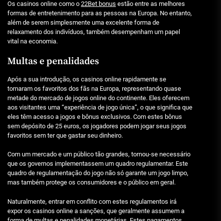
Os casinos online como o
22Bet bonus
estão entre as melhores
formas de entretenimento para as pessoas na Europa. No entanto,
além de serem simplesmente uma excelente forma de
relaxamento dos indivíduos, também desempenham um papel
vital na economia.
Multas e penalidades
Após a sua introdução, os casinos online rapidamente se
tornaram os favoritos dos fãs na Europa, representando quase
metade do mercado de jogos online do continente. Eles oferecem
aos visitantes uma “experiência de jogo única”, o que significa que
eles têm acesso a jogos e bônus exclusivos. Com estes bônus
sem depósito de 25 euros, os jogadores podem jogar seus jogos
favoritos sem ter que gastar seu dinheiro.
Com um mercado e um público tão grandes, tornou-se necessário
que os governos implementassem um quadro regulamentar. Este
quadro de regulamentação do jogo não só garante um jogo limpo,
mas também protege os consumidores e o público em geral.
Naturalmente, entrar em conflito com estes regulamentos irá
expor os casinos online a sanções, que geralmente assumem a
forma de multas e penalidades monetárias. Estes pagamentos