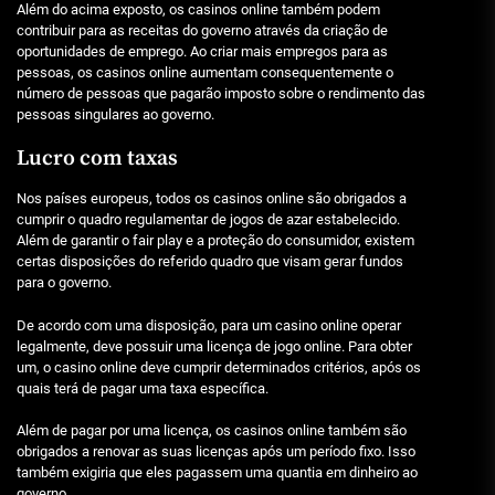
Além do acima exposto, os casinos online também podem
contribuir para as receitas do governo através da criação de
oportunidades de emprego. Ao criar mais empregos para as
pessoas, os casinos online aumentam consequentemente o
número de pessoas que pagarão imposto sobre o rendimento das
pessoas singulares ao governo.
Lucro com taxas
Nos países europeus, todos os casinos online são obrigados a
cumprir o quadro regulamentar de jogos de azar estabelecido.
Além de garantir o fair play e a proteção do consumidor, existem
certas disposições do referido quadro que visam gerar fundos
para o governo.
De acordo com uma disposição, para um casino online operar
legalmente, deve possuir uma licença de jogo online. Para obter
um, o casino online deve cumprir determinados critérios, após os
quais terá de pagar uma taxa específica.
Além de pagar por uma licença, os casinos online também são
obrigados a renovar as suas licenças após um período fixo. Isso
também exigiria que eles pagassem uma quantia em dinheiro ao
governo.