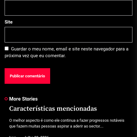
Site
Guardar o meu nome, email e site neste navegador para a
próxima vez que eu comentar.
More Stories
Características mencionadas
O melhor aspecto é como ele continua a fazer progressos notáveis
que fazem muitas pessoas aspirar a aderir ao sector....