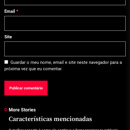
Email
*
Site
Guardar o meu nome, email e site neste navegador para a
próxima vez que eu comentar.
More Stories
Características mencionadas