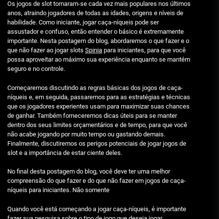
Os jogos de slot tornaram-se cada vez mais populares nos últimos
anos, atraindo jogadores de todas as idades, origens e níveis de
habilidade. Como iniciante, jogar caça-níqueis pode ser
assustador e confuso, então entender o básico é extremamente
importante. Nesta postagem do blog, abordaremos o que fazer e o
que não fazer ao jogar slots
Spinia
para iniciantes, para que você
possa aproveitar ao máximo sua experiência enquanto se mantém
seguro e no controle.
Começaremos discutindo as regras básicas dos jogos de caça-
níqueis e, em seguida, passaremos para as estratégias e técnicas
que os jogadores experientes usam para maximizar suas chances
de ganhar. Também forneceremos dicas úteis para se manter
dentro dos seus limites orçamentários e de tempo, para que você
não acabe jogando por muito tempo ou gastando demais.
Finalmente, discutiremos os perigos potenciais de jogar jogos de
slot e a importância de estar ciente deles.
No final desta postagem do blog, você deve ter uma melhor
compreensão do que fazer e do que não fazer em jogos de caça-
níqueis para iniciantes. Não somente
Quando você está começando a jogar caça-níqueis, é importante
fazer sua pesquisa sobre o tipo de jogo que deseja jogar.