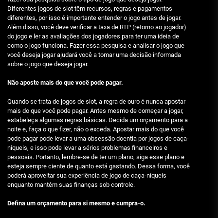
Diferentes jogos de slot têm recursos, regras e pagamentos
diferentes, por isso é importante entender o jogo antes de jogar.
Além disso, você deve verificar a taxa de RTP (retorno ao jogador)
do jogo e ler as avaliações dos jogadores para ter uma ideia de
como o jogo funciona. Fazer essa pesquisa e analisar o jogo que
você deseja jogar ajudará você a tomar uma decisão informada
sobre o jogo que deseja jogar.
Não aposte mais do que você pode pagar.
Quando se trata de jogos de slot, a regra de ouro é nunca apostar
mais do que você pode pagar. Antes mesmo de começar a jogar,
estabeleça algumas regras básicas. Decida um orçamento para a
noite e, faça o que fizer, não o exceda. Apostar mais do que você
pode pagar pode levar a uma obsessão doentia por jogos de caça-
níqueis, e isso pode levar a sérios problemas financeiros e
pessoais. Portanto, lembre-se de ter um plano, siga esse plano e
esteja sempre ciente de quanto está gastando. Dessa forma, você
poderá aproveitar sua experiência de jogo de caça-níqueis
enquanto mantém suas finanças sob controle.
Defina um orçamento para si mesmo e cumpra-o.