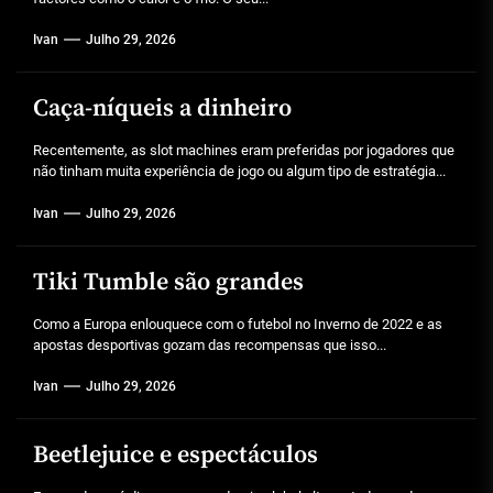
Ivan
Julho 29, 2026
Caça-níqueis a dinheiro
Recentemente, as slot machines eram preferidas por jogadores que
não tinham muita experiência de jogo ou algum tipo de estratégia...
Ivan
Julho 29, 2026
Tiki Tumble são grandes
Como a Europa enlouquece com o futebol no Inverno de 2022 e as
apostas desportivas gozam das recompensas que isso...
Ivan
Julho 29, 2026
Beetlejuice e espectáculos