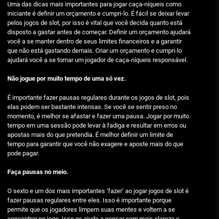
Uma das dicas mais importantes para jogar caça-níqueis como
iniciante é definir um orçamento e cumpri-lo. É fácil se deixar levar
pelos jogos de slot, por isso é vital que você decida quanto está
disposto a gastar antes de começar. Definir um orçamento ajudará
você a se manter dentro de seus limites financeiros e a garantir
que não está gastando demais. Criar um orçamento e cumpri-lo
ajudará você a se tornar um jogador de caça-níqueis responsável.
Não jogue por muito tempo de uma só vez.
É importante fazer pausas regulares durante os jogos de slot, pois
elas podem ser bastante intensas. Se você se sentir preso no
momento, é melhor se afastar e fazer uma pausa. Jogar por muito
tempo em uma sessão pode levar à fadiga e resultar em erros ou
apostas mais do que pretendia. É melhor definir um limite de
tempo para garantir que você não exagere e aposte mais do que
pode pagar.
Faça pausas no meio.
O sexto e um dos mais importantes ‘fazer’ ao jogar jogos de slot é
fazer pausas regulares entre eles. Isso é importante porque
permite que os jogadores limpem suas mentes e voltem a se
concentrar no jogo. Isso os ajuda a pensar com mais clareza e