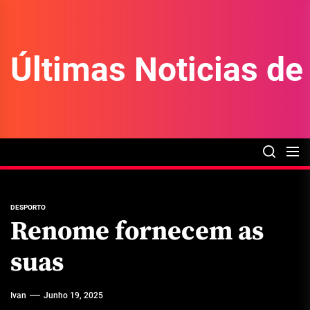
Skip
to
the
Últimas Noticias d
content
DESPORTO
Renome fornecem as
suas
Ivan
Junho 19, 2025