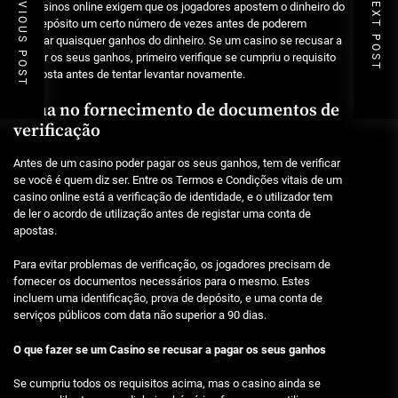
PREVIOUS POST
NEXT POST
Os casinos online exigem que os jogadores apostem o dinheiro do
seu depósito um certo número de vezes antes de poderem
levantar quaisquer ganhos do dinheiro. Se um casino se recusar a
libertar os seus ganhos, primeiro verifique se cumpriu o requisito
de aposta antes de tentar levantar novamente.
Falha no fornecimento de documentos de
verificação
Antes de um casino poder pagar os seus ganhos, tem de verificar
se você é quem diz ser. Entre os Termos e Condições vitais de um
casino online está a verificação de identidade, e o utilizador tem
de ler o acordo de utilização antes de registar uma conta de
apostas.
Para evitar problemas de verificação, os jogadores precisam de
fornecer os documentos necessários para o mesmo. Estes
incluem uma identificação, prova de depósito, e uma conta de
serviços públicos com data não superior a 90 dias.
O que fazer se um Casino se recusar a pagar os seus ganhos
Se cumpriu todos os requisitos acima, mas o casino ainda se