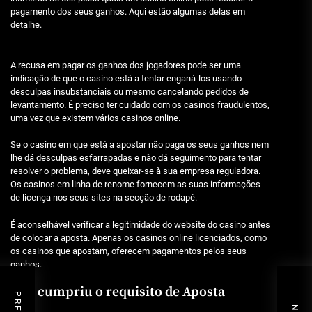
pagamento dos seus ganhos. Aqui estão algumas delas em
detalhe.
A recusa em pagar os ganhos dos jogadores pode ser uma
indicação de que o casino está a tentar enganá-los usando
desculpas insubstanciais ou mesmo cancelando pedidos de
levantamento. É preciso ter cuidado com os casinos fraudulentos,
uma vez que existem vários casinos online.
Se o casino em que está a apostar não paga os seus ganhos nem
lhe dá desculpas esfarrapadas e não dá seguimento para tentar
resolver o problema, deve queixar-se à sua empresa reguladora.
Os casinos em linha de renome fornecem as suas informações
de licença nos seus sites na secção de rodapé.
É aconselhável verificar a legitimidade do website do casino antes
de colocar a aposta. Apenas os casinos online licenciados, como
os casinos que apostam, oferecem pagamentos pelos seus
ganhos.
Não cumpriu o requisito de Aposta