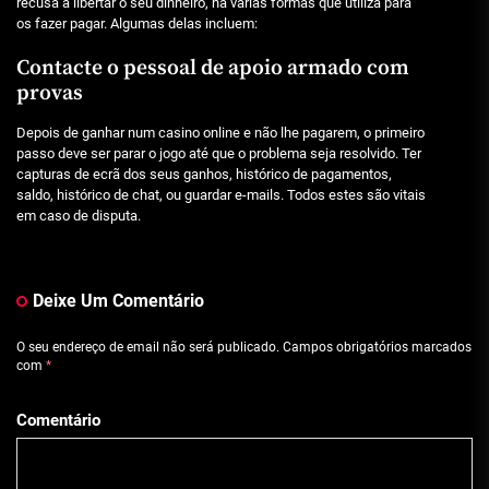
recusa a libertar o seu dinheiro, há várias formas que utiliza para
os fazer pagar. Algumas delas incluem:
Contacte o pessoal de apoio armado com
provas
Depois de ganhar num casino online e não lhe pagarem, o primeiro
passo deve ser parar o jogo até que o problema seja resolvido. Ter
capturas de ecrã dos seus ganhos, histórico de pagamentos,
saldo, histórico de chat, ou guardar e-mails. Todos estes são vitais
em caso de disputa.
Deixe Um Comentário
O seu endereço de email não será publicado.
Campos obrigatórios marcados
com
*
Comentário