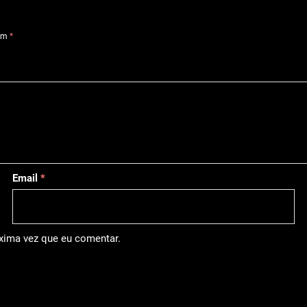
com
*
Email
*
óxima vez que eu comentar.