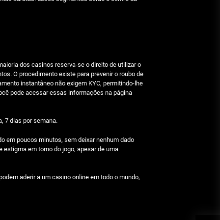
Julho 29, 2026
Beetlejuice e espectáculos
Julho 29, 2026
oria dos casinos reserva-se o direito de utilizar o
ntos. O procedimento existe para prevenir o roubo de
tamento instantâneo não exigem KYC, permitindo-lhe
 Você pode acessar essas informações na página
a, 7 dias por semana.
 mundo em poucos minutos, sem deixar nenhum dado
rme estigma em torno do jogo, apesar de uma
 podem aderir a um casino online em todo o mundo,