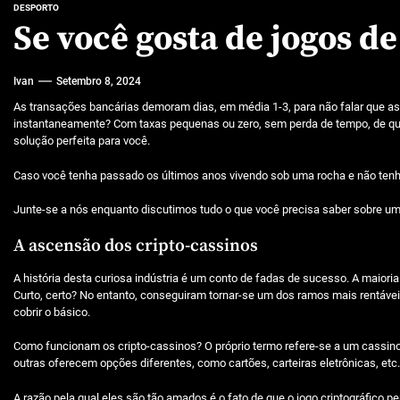
Características mencionadas
DESPORTO
Se você gosta de jogos de
Máquinas de jogo online
Ivan
Setembro 8, 2024
Caça-níqueis a dinheiro
As transações bancárias demoram dias, em média 1-3, para não falar que as 
Tiki Tumble são grandes
instantaneamente? Com taxas pequenas ou zero, sem perda de tempo, de qua
solução perfeita para você.
Beetlejuice e espectáculos
Caso você tenha passado os últimos anos vivendo sob uma rocha e não tenha
Junte-se a nós enquanto discutimos tudo o que você precisa saber sobre um 
A ascensão dos cripto-cassinos
A história desta curiosa indústria é um conto de fadas de sucesso. A maio
Curto, certo? No entanto, conseguiram tornar-se um dos ramos mais rentá
cobrir o básico.
Como funcionam os cripto-cassinos? O próprio termo refere-se a um cassi
outras oferecem opções diferentes, como cartões, carteiras eletrônicas, etc.
A razão pela qual eles são tão amados é o fato de que o jogo criptográfico