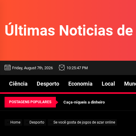
Skip
to
the
Últimas Noticias d
content
Beetlejuice e espectáculos
Friday, August 7th, 2026
10:25:48 PM
Características mencionadas
Ciência
Desporto
Economia
Local
Mun
Máquinas de jogo online
POSTAGENS POPULARES
Caça-níqueis a dinheiro
Tiki Tumble são grandes
Home
Desporto
Se você gosta de jogos de azar online
Beetlejuice e espectáculos