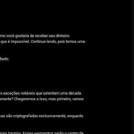
Beetlejuice e espectáculos
Julho 29, 2026
Características mencionadas
mo você gostaria de receber seu dinheiro
que é impossível. Continue lendo, pois temos uma
Julho 29, 2026
diado.
Máquinas de jogo online
Julho 29, 2026
umas exceções notáveis que ostentam uma década.
Caça-níqueis a dinheiro
ionante? Chegaremos a isso, mas primeiro, vamos
Julho 29, 2026
cas são criptografadas exclusivamente, enquanto
Tiki Tumble são grandes
e mais baratas. Esses segmentos serão o centro da