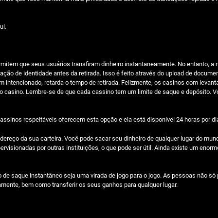
ui.
mitem que seus usuários transfiram dinheiro instantaneamente. No entanto, a mai
ação de identidade antes da retirada. Isso é feito através do upload de docume
 intencionado, retarda o tempo de retirada. Felizmente, os casinos com levan
do casino. Lembre-se de que cada cassino tem um limite de saque e depósito.
cassinos respeitáveis oferecem esta opção e ela está disponível 24 horas por di
o endereço da sua carteira. Você pode sacar seu dinheiro de qualquer lugar do
ervisionadas por outras instituições, o que pode ser útil. Ainda existe um eno
 de saque instantâneo seja uma virada de jogo para o jogo. As pessoas não só
ente, bem como transferir os seus ganhos para qualquer lugar.