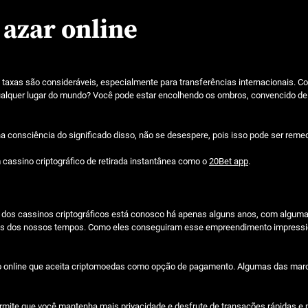
 azar online
taxas são consideráveis, especialmente para transferências internacionais. Co
lquer lugar do mundo? Você pode estar encolhendo os ombros, convencido de 
 consciência do significado disso, não se desespere, pois isso pode ser reme
cassino criptográfico de retirada instantânea como o
20Bet app
.
ria dos cassinos criptográficos está conosco há apenas alguns anos, com alg
veis dos nossos tempos. Como eles conseguiram esse empreendimento impress
no online que aceita criptomoedas como opção de pagamento. Algumas das mar
 permite que você mantenha mais privacidade e desfrute de transações rápidas 