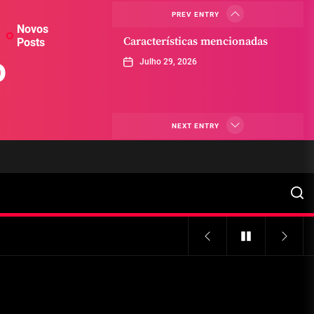
PREV ENTRY
Novos
Características mencionadas
Posts
o
Julho 29, 2026
Máquinas de jogo online
NEXT ENTRY
Julho 29, 2026
Caça-níqueis a dinheiro
Julho 29, 2026
Tiki Tumble são grandes
Julho 29, 2026