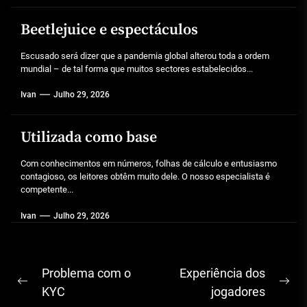
Beetlejuice e espectáculos
Escusado será dizer que a pandemia global alterou toda a ordem
mundial – de tal forma que muitos sectores estabelecidos...
Ivan
Julho 29, 2026
Utilizada como base
Com conhecimentos em números, folhas de cálculo e entusiasmo
contagioso, os leitores obtêm muito dele. O nosso especialista é
competente...
Ivan
Julho 29, 2026
Navegação
Problema com o
Experiência dos
Previous
Ne
de
KYC
jogadores