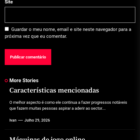
Site
Guardar o meu nome, email e site neste navegador para a
próxima vez que eu comentar.
More Stories
Características mencionadas
O melhor aspecto é como ele continua a fazer progressos notáveis
que fazem muitas pessoas aspirar a aderir ao sector....
Ivan
Julho 29, 2026
Máquinas de jogo online