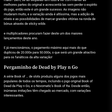
melhores partes do original e acrescentá-las sem perder o espírito
do jogo, então este é um grande sucesso. As imagens não
mudaram muito, e a variação ainda é altíssima, mas a adição de
níveis e as possibilidades de marcar grandes vitórias na ronda de
bónus através de sticky wilds
e multiplicadores procuram fazer deste um dos maiores
lançamentos deste ano.
E já mencionámos, o pagamento máximo aqui mais do que
duplicou de 20.000x para 50.000x, o que será um grande atractivo
para os fanáticos da alta variação!
Pergaminho de Dead by Play n Go
A série Book of … de slots produziu alguns dos jogos mais
populares de todos os tempos, incluindo o jogo original Book of
Dead da Play n Go, e o Novomatic’s Book of Ra. Desde então,
inúmeras imitações têm chegado ao mercado, com variações
interessantes.