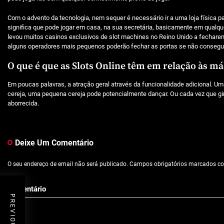
Com o advento da tecnologia, nem sequer é necessário ir a uma loja física 
significa que pode jogar em casa, na sua secretária, basicamente em qualquer
levou muitos casinos exclusivos de slot machines no Reino Unido a fecharem
alguns operadores mais pequenos poderão fechar as portas se não consegu
O que é que as Slots Online têm em relação às má
Em poucas palavras, a atração geral através da funcionalidade adicional. U
cereja, uma pequena cereja pode potencialmente dançar. Ou cada vez que gi
aborrecida.
Deixe Um Comentário
O seu endereço de email não será publicado.
Campos obrigatórios marcados 
Comentário