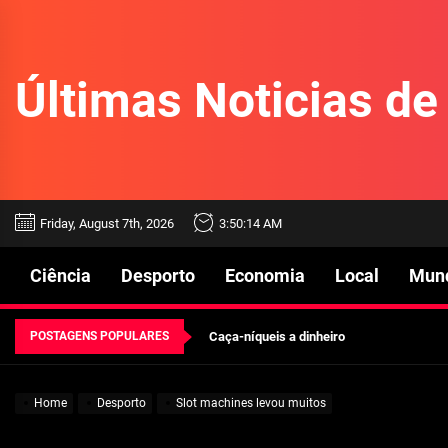
Skip
to
the
Últimas Noticias d
content
Beetlejuice e espectáculos
Friday, August 7th, 2026
3:50:15 AM
Características mencionadas
Ciência
Desporto
Economia
Local
Mun
Máquinas de jogo online
POSTAGENS POPULARES
Caça-níqueis a dinheiro
Tiki Tumble são grandes
Home
Desporto
Slot machines levou muitos
Beetlejuice e espectáculos