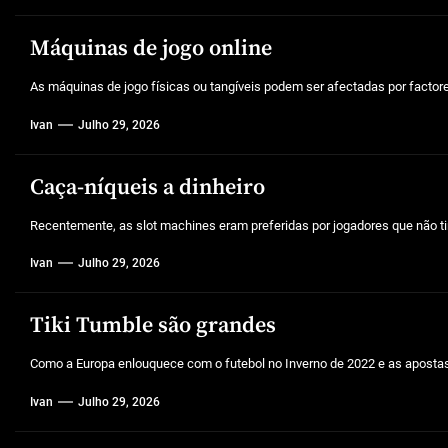
Máquinas de jogo online
As máquinas de jogo físicas ou tangíveis podem ser afectadas por factores 
Ivan
Julho 29, 2026
Caça-níqueis a dinheiro
Recentemente, as slot machines eram preferidas por jogadores que não tin
Ivan
Julho 29, 2026
Tiki Tumble são grandes
Como a Europa enlouquece com o futebol no Inverno de 2022 e as aposta
Ivan
Julho 29, 2026