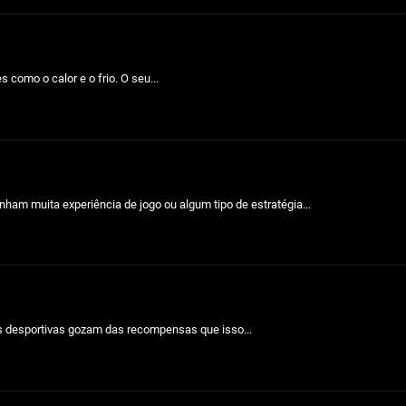
como o calor e o frio. O seu...
ham muita experiência de jogo ou algum tipo de estratégia...
s desportivas gozam das recompensas que isso...