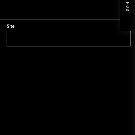
NEXT POST
Site