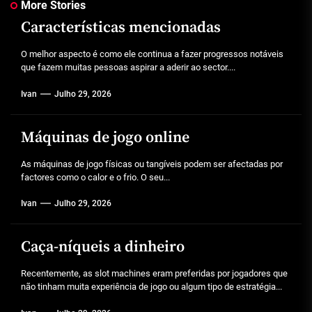
More Stories
Características mencionadas
O melhor aspecto é como ele continua a fazer progressos notáveis
que fazem muitas pessoas aspirar a aderir ao sector....
Ivan
Julho 29, 2026
Máquinas de jogo online
As máquinas de jogo físicas ou tangíveis podem ser afectadas por
factores como o calor e o frio. O seu...
Ivan
Julho 29, 2026
Caça-níqueis a dinheiro
Recentemente, as slot machines eram preferidas por jogadores que
não tinham muita experiência de jogo ou algum tipo de estratégia...