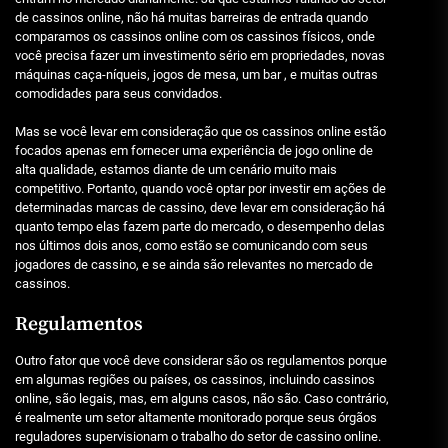
de cassinos online, não há muitas barreiras de entrada quando
comparamos os cassinos online com os cassinos físicos, onde
você precisa fazer um investimento sério em propriedades, novas
máquinas caça-níqueis, jogos de mesa, um bar , e muitas outras
comodidades para seus convidados.
Mas se você levar em consideração que os cassinos online estão
focados apenas em fornecer uma experiência de jogo online de
alta qualidade, estamos diante de um cenário muito mais
competitivo. Portanto, quando você optar por investir em ações de
determinadas marcas de cassino, deve levar em consideração há
quanto tempo elas fazem parte do mercado, o desempenho delas
nos últimos dois anos, como estão se comunicando com seus
jogadores de cassino, e se ainda são relevantes no mercado de
cassinos.
Regulamentos
Outro fator que você deve considerar são os regulamentos porque
em algumas regiões ou países, os cassinos, incluindo cassinos
online, são legais, mas, em alguns casos, não são. Caso contrário,
é realmente um setor altamente monitorado porque seus órgãos
reguladores supervisionam o trabalho do setor de cassino online.