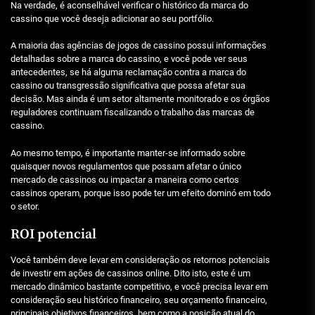
Na verdade, é aconselhável verificar o histórico da marca do
cassino que você deseja adicionar ao seu portfólio.
A maioria das agências de jogos de cassino possui informações
detalhadas sobre a marca do cassino, e você pode ver seus
antecedentes, se há alguma reclamação contra a marca do
cassino ou transgressão significativa que possa afetar sua
decisão. Mas ainda é um setor altamente monitorado e os órgãos
reguladores continuam fiscalizando o trabalho das marcas de
cassino.
Ao mesmo tempo, é importante manter-se informado sobre
quaisquer novos regulamentos que possam afetar o único
mercado de cassinos ou impactar a maneira como certos
cassinos operam, porque isso pode ter um efeito dominó em todo
o setor.
ROI potencial
Você também deve levar em consideração os retornos potenciais
de investir em ações de cassinos online. Dito isto, este é um
mercado dinâmico bastante competitivo, e você precisa levar em
consideração seu histórico financeiro, seu orçamento financeiro,
principais objetivos financeiros, bem como a posição atual do