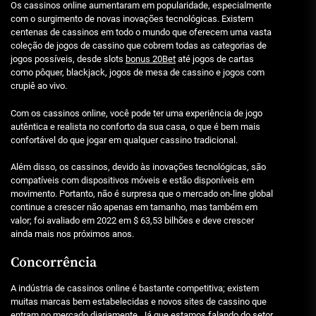
Os cassinos online aumentaram em popularidade, especialmente
com o surgimento de novas inovações tecnológicas. Existem
centenas de cassinos em todo o mundo que oferecem uma vasta
coleção de jogos de cassino que cobrem todas as categorias de
jogos possíveis, desde slots
bonus 20Bet
até jogos de cartas
como pôquer, blackjack, jogos de mesa de cassino e jogos com
crupiê ao vivo.
Com os cassinos online, você pode ter uma experiência de jogo
autêntica e realista no conforto da sua casa, o que é bem mais
confortável do que jogar em qualquer cassino tradicional.
Além disso, os cassinos, devido às inovações tecnológicas, são
compatíveis com dispositivos móveis e estão disponíveis em
movimento. Portanto, não é surpresa que o mercado on-line global
continue a crescer não apenas em tamanho, mas também em
valor; foi avaliado em 2022 em $ 63,53 bilhões e deve crescer
ainda mais nos próximos anos.
Concorrência
A indústria de cassinos online é bastante competitiva; existem
muitas marcas bem estabelecidas e novos sites de cassino que
entram no mercado diariamente. Já que estamos falando do setor