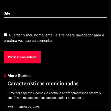
Site
Guardar o meu nome, email e site neste navegador para a
próxima vez que eu comentar.
More Stories
Características mencionadas
O melhor aspecto é como ele continua a fazer progressos notáveis
que fazem muitas pessoas aspirar a aderir ao sector....
Ivan
Julho 29, 2026