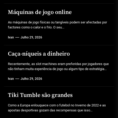
Máquinas de jogo online
As máquinas de jogo físicas ou tangíveis podem ser afectadas por
factores como o calor e o frio. O seu...
Ivan
Julho 29, 2026
Caça-níqueis a dinheiro
Recentemente, as slot machines eram preferidas por jogadores que
não tinham muita experiência de jogo ou algum tipo de estratégia...
Ivan
Julho 29, 2026
Tiki Tumble são grandes
Como a Europa enlouquece com o futebol no Inverno de 2022 e as
apostas desportivas gozam das recompensas que isso...