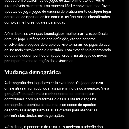
acessarem plataformas de jogos de azar online. Aplicativos e
sites móveis oferecem uma maneira fácil e conveniente de fazer
apostas ou jogar jogos de cassino de praticamente qualquer lugar,
com sites de apostas online como o JeffBet sendo classificados
como os melhores lugares para jogar.
Além disso, os avanços tecnológicos melhoraram a experiência
geral de jogo. Gráficos de alta definição, efeitos sonoros
envolventes e opções de crupiê ao vivo tornaram os jogos de azar
online mais envolventes e divertidos. Esta experiência aprimorada
do usuário desempenhou um papel crucial na atração de novos
participantes e na retenção dos existentes.
Mudança demográfica
A demografia dos jogadores está evoluindo. Os jogos de azar
online atraíram um público mais jovem, incluindo a geração Y e a
geração Z, que são mais conhecedores de tecnologia e
confortáveis com plataformas digitais. Esta mudança na
demografia encorajou os casinos e as casas de apostas
desportivas a adaptarem as suas ofertas para atender às
preferências destas novas gerações.
Além disso, a pandemia da COVID-19 acelerou a adoção dos