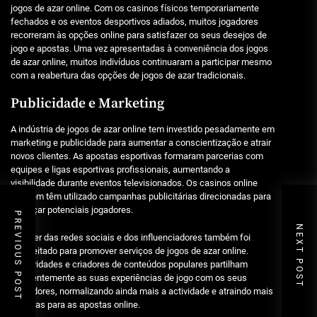
jogos de azar online. Com os casinos físicos temporariamente
fechados e os eventos desportivos adiados, muitos jogadores
recorreram às opções online para satisfazer os seus desejos de
jogo e apostas. Uma vez apresentadas à conveniência dos jogos
de azar online, muitos indivíduos continuaram a participar mesmo
com a reabertura das opções de jogos de azar tradicionais.
Publicidade e Marketing
A indústria de jogos de azar online tem investido pesadamente em
marketing e publicidade para aumentar a conscientização e atrair
novos clientes. As apostas esportivas formaram parcerias com
equipes e ligas esportivas profissionais, aumentando a
visibilidade durante eventos televisionados. Os casinos online
também têm utilizado campanhas publicitárias direcionadas para
alcançar potenciais jogadores.
PREVIOUS POST
NEXT POST
O poder das redes sociais e dos influenciadores também foi
aproveitado para promover serviços de jogos de azar online.
Celebridades e criadores de conteúdos populares partilham
frequentemente as suas experiências de jogo com os seus
seguidores, normalizando ainda mais a actividade e atraindo mais
pessoas para as apostas online.