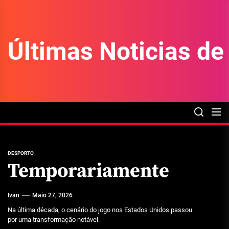
Skip
to
the
Últimas Noticias d
content
DESPORTO
Temporariamente
Ivan
Maio 27, 2026
Na última década, o cenário do jogo nos Estados Unidos passou
por uma transformação notável.