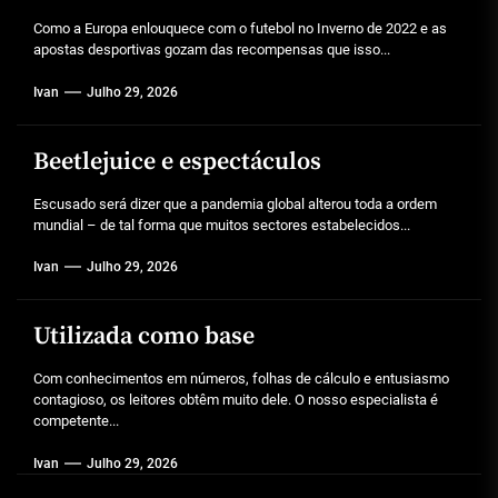
Como a Europa enlouquece com o futebol no Inverno de 2022 e as
apostas desportivas gozam das recompensas que isso...
Ivan
Julho 29, 2026
Beetlejuice e espectáculos
Escusado será dizer que a pandemia global alterou toda a ordem
mundial – de tal forma que muitos sectores estabelecidos...
Ivan
Julho 29, 2026
Utilizada como base
Com conhecimentos em números, folhas de cálculo e entusiasmo
contagioso, os leitores obtêm muito dele. O nosso especialista é
competente...
Ivan
Julho 29, 2026