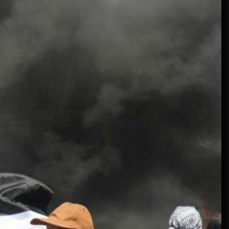
Beetlejuice e espectáculos
Julho 29, 2026
Características mencionadas
Julho 29, 2026
Máquinas de jogo online
Julho 29, 2026
Caça-níqueis a dinheiro
Julho 29, 2026
Tiki Tumble são grandes