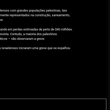
elenses com grandes populações palestinas, tais
nalmente representados na construção, saneamento,
ve.
ltando em perdas estimadas de perto de $40 milhões.
vista. Contudo, a maioria dos palestinos
ticos – não observaram a greve.
s israelenses iniciaram uma greve que se espalhou