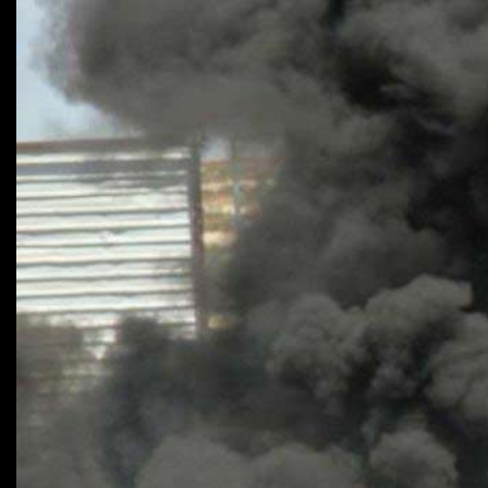
Máquinas de jogo online
Caça-níqueis a dinheiro
Tiki Tumble são grandes
Beetlejuice e espectáculos