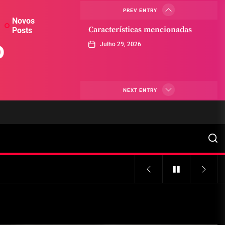
PREV ENTRY
Novos
Características mencionadas
Posts
o
Julho 29, 2026
Máquinas de jogo online
NEXT ENTRY
Julho 29, 2026
Caça-níqueis a dinheiro
Julho 29, 2026
Tiki Tumble são grandes
Julho 29, 2026