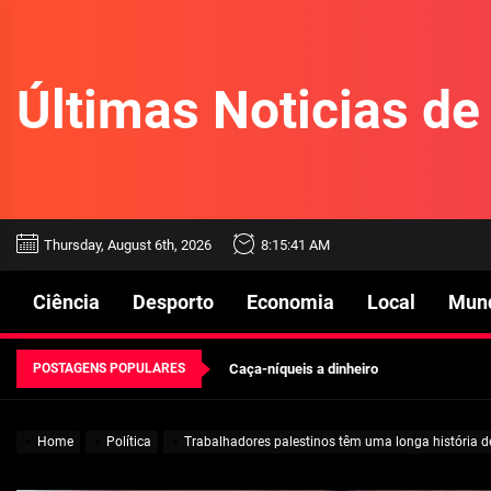
Skip
to
the
Últimas Noticias d
content
Beetlejuice e espectáculos
Características mencionadas
Thursday, August 6th, 2026
8:15:43 AM
Máquinas de jogo online
Ciência
Desporto
Economia
Local
Mun
Caça-níqueis a dinheiro
Tiki Tumble são grandes
POSTAGENS POPULARES
Beetlejuice e espectáculos
Home
Política
Trabalhadores palestinos têm uma longa história de
Características mencionadas