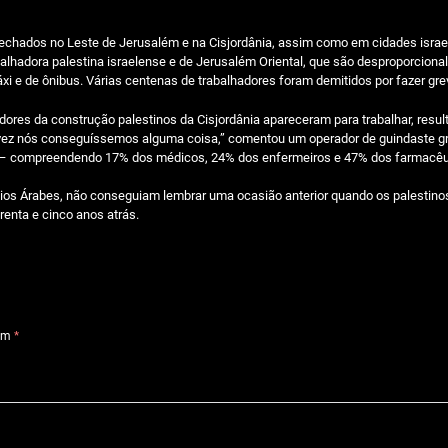
fechados no Leste de Jerusalém e na Cisjordânia, assim como em cidades isra
balhadora palestina israelense e de Jerusalém Oriental, que são desproporcio
áxi e de ônibus. Várias centenas de trabalhadores foram demitidos por fazer gre
dores da construção palestinos da Cisjordânia apareceram para trabalhar, resu
lvez nós conseguíssemos alguma coisa,” comentou um operador de guindaste gre
es – compreendendo 17% dos médicos, 24% dos enfermeiros e 47% dos farmacêu
ios Árabes, não conseguiam lembrar uma ocasião anterior quando os palestino
renta e cinco anos atrás.
com
*