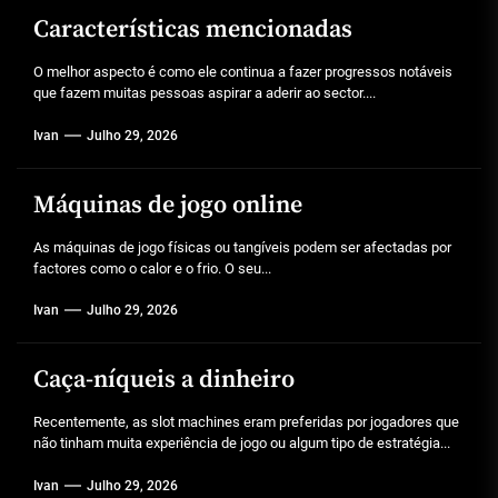
Características mencionadas
O melhor aspecto é como ele continua a fazer progressos notáveis
que fazem muitas pessoas aspirar a aderir ao sector....
Ivan
Julho 29, 2026
Máquinas de jogo online
As máquinas de jogo físicas ou tangíveis podem ser afectadas por
factores como o calor e o frio. O seu...
Ivan
Julho 29, 2026
Caça-níqueis a dinheiro
Recentemente, as slot machines eram preferidas por jogadores que
não tinham muita experiência de jogo ou algum tipo de estratégia...
Ivan
Julho 29, 2026