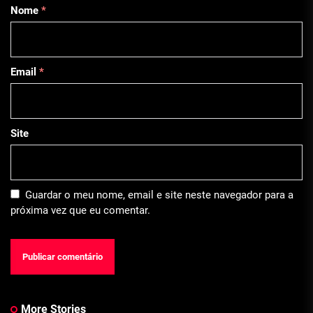
Nome
*
Email
*
Site
Guardar o meu nome, email e site neste navegador para a
próxima vez que eu comentar.
More Stories