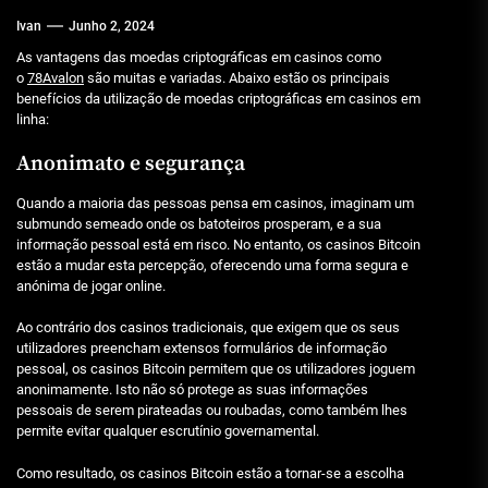
Ivan
Junho 2, 2024
As vantagens das moedas criptográficas em casinos como
o
78Avalon
são muitas e variadas. Abaixo estão os principais
benefícios da utilização de moedas criptográficas em casinos em
linha:
Anonimato e segurança
Quando a maioria das pessoas pensa em casinos, imaginam um
submundo semeado onde os batoteiros prosperam, e a sua
informação pessoal está em risco. No entanto, os casinos Bitcoin
estão a mudar esta percepção, oferecendo uma forma segura e
anónima de jogar online.
Ao contrário dos casinos tradicionais, que exigem que os seus
utilizadores preencham extensos formulários de informação
pessoal, os casinos Bitcoin permitem que os utilizadores joguem
anonimamente. Isto não só protege as suas informações
pessoais de serem pirateadas ou roubadas, como também lhes
permite evitar qualquer escrutínio governamental.
Como resultado, os casinos Bitcoin estão a tornar-se a escolha