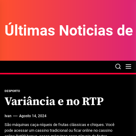
Skip
to
the
Últimas Noticias d
content
DESPORTO
Variância e no RTP
Ivan
Agosto 14, 2024
São máquinas caça-níqueis de frutas clássicas e chiques. Você
pode acessar um cassino tradicional ou ficar online no cassino