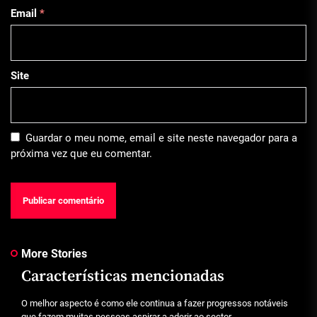
Email
*
Site
Guardar o meu nome, email e site neste navegador para a
próxima vez que eu comentar.
More Stories
Características mencionadas
O melhor aspecto é como ele continua a fazer progressos notáveis
que fazem muitas pessoas aspirar a aderir ao sector....