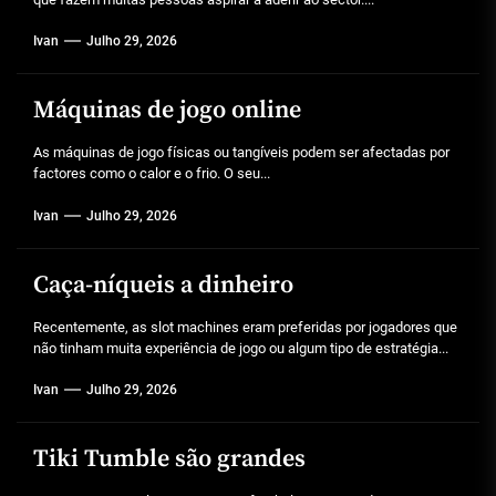
Ivan
Julho 29, 2026
Máquinas de jogo online
As máquinas de jogo físicas ou tangíveis podem ser afectadas por
factores como o calor e o frio. O seu...
Ivan
Julho 29, 2026
Caça-níqueis a dinheiro
Recentemente, as slot machines eram preferidas por jogadores que
não tinham muita experiência de jogo ou algum tipo de estratégia...
Ivan
Julho 29, 2026
Tiki Tumble são grandes