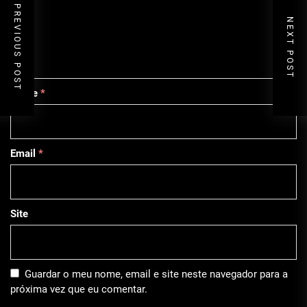
PREVIOUS POST
NEXT POST
Nome
*
Email
*
Site
Guardar o meu nome, email e site neste navegador para a
próxima vez que eu comentar.