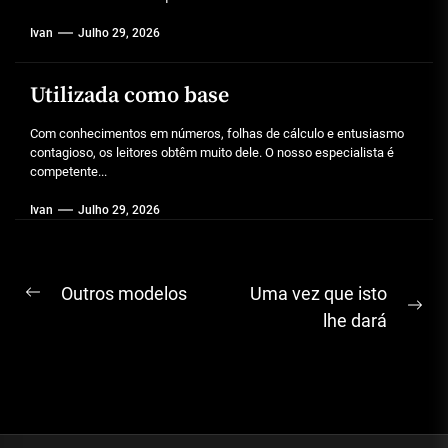
Ivan
Julho 29, 2026
Utilizada como base
Com conhecimentos em números, folhas de cálculo e entusiasmo
contagioso, os leitores obtêm muito dele. O nosso especialista é
competente...
Ivan
Julho 29, 2026
Navegação
Outros modelos
Uma vez que isto
Previous
Ne
de
lhe dará
post:
pos
artigos