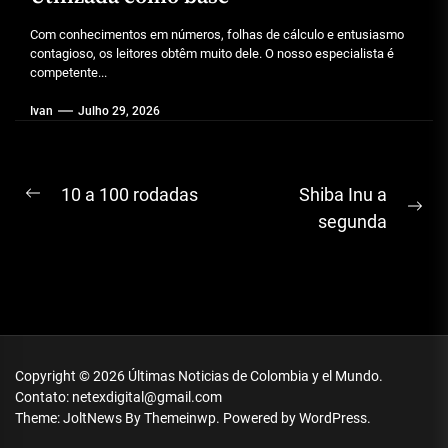
Com conhecimentos em números, folhas de cálculo e entusiasmo
contagioso, os leitores obtêm muito dele. O nosso especialista é
competente...
Ivan
Julho 29, 2026
Navegação
10 a 100 rodadas
Shiba Inu a
Previous
Ne
de
segunda
post:
pos
artigos
Copyright © 2026
Últimas Noticias de Colombia y el Mundo.
Contato: netexdigital@gmail.com
Theme: JoltNews By
Themeinwp.
Powered by
WordPress.