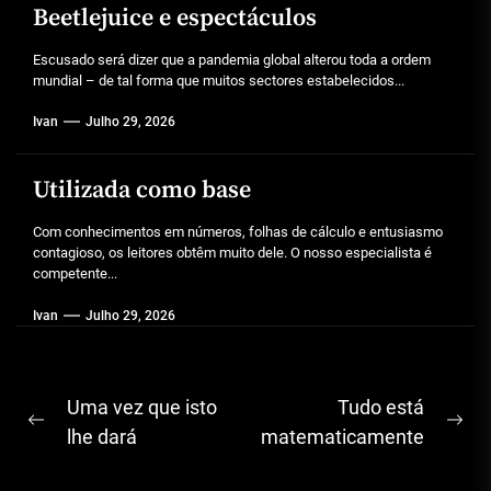
Beetlejuice e espectáculos
Escusado será dizer que a pandemia global alterou toda a ordem
mundial – de tal forma que muitos sectores estabelecidos...
Ivan
Julho 29, 2026
Utilizada como base
Com conhecimentos em números, folhas de cálculo e entusiasmo
contagioso, os leitores obtêm muito dele. O nosso especialista é
competente...
Ivan
Julho 29, 2026
Navegação
Uma vez que isto
Tudo está
Previous
Ne
de
lhe dará
matematicamente
post:
pos
artigos